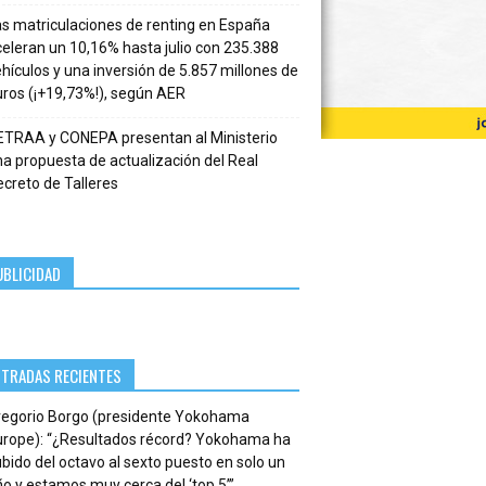
s matriculaciones de renting en España
eleran un 10,16% hasta julio con 235.388
hículos y una inversión de 5.857 millones de
ros (¡+19,73%!), según AER
ETRAA y CONEPA presentan al Ministerio
a propuesta de actualización del Real
creto de Talleres
UBLICIDAD
NTRADAS RECIENTES
regorio Borgo (presidente Yokohama
urope): “¿Resultados récord? Yokohama ha
bido del octavo al sexto puesto en solo un
o y estamos muy cerca del ‘top 5’”