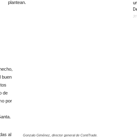
plantean.
un
De
31
hecho,
l buen
stos
o de
mo por
anta.
das al
Gonzalo Giménez, director general de ContiTrade.