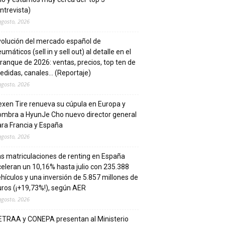
ntrevista)
agosto, 2026
volución del mercado español de
umáticos (sell in y sell out) al detalle en el
ranque de 2026: ventas, precios, top ten de
edidas, canales… (Reportaje)
agosto, 2026
xen Tire renueva su cúpula en Europa y
ombra a HyunJe Cho nuevo director general
ra Francia y España
agosto, 2026
s matriculaciones de renting en España
eleran un 10,16% hasta julio con 235.388
hículos y una inversión de 5.857 millones de
ros (¡+19,73%!), según AER
agosto, 2026
ETRAA y CONEPA presentan al Ministerio