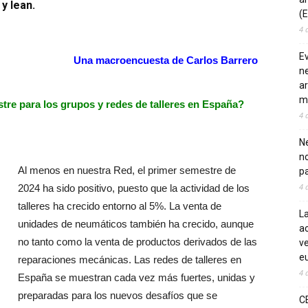
y lean.
(E
4 
E
Una macroencuesta de Carlos Barrero
ne
ar
m
tre para los grupos y redes de talleres en España?
4 
Ne
n
Al menos en nuestra Red, el primer semestre de
pa
4 
2024 ha sido positivo, puesto que la actividad de los
talleres ha crecido entorno al 5%. La venta de
La
unidades de neumáticos también ha crecido, aunque
ac
no tanto como la venta de productos derivados de las
ve
eu
reparaciones mecánicas. Las redes de talleres en
4 
España se muestran cada vez más fuertes, unidas y
preparadas para los nuevos desafíos que se
C