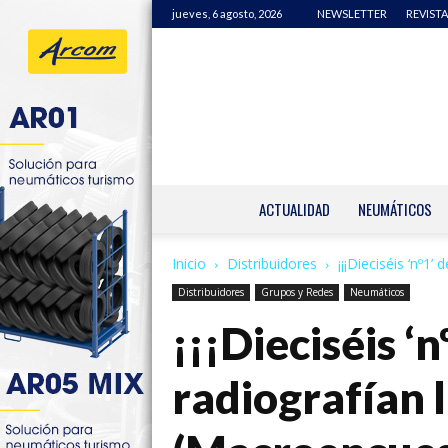
jueves, 6 agosto, 2026
NEWSLETTER
REVISTA
ACTUALIDAD
NEUMÁTICOS
Inicio
Distribuidores
¡¡¡Dieciséis ‘nº1’
Distribuidores
Grupos y Redes
Neumáticos
¡¡¡Dieciséis ‘n
radiografían 