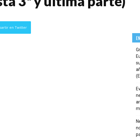
a 3ª y última parte)
artir en Twitter
E
G
E
su
añ
(E
E
ne
ar
m
Ne
n
pa