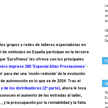
La
ac
ve
eu
C
un
De
de los grupos y redes de talleres especialistas en
 de vehículos en España participan en la tercera
que ‘EuroPneus’ les ofrece con los principales
P
ero impreso 285 ‘Especial Altas Prestaciones’
-
l- para dar una ‘visión redonda’ de la evolución
de automoción en lo que va de 2024. Tras el
E
y de los distribuidores (2ª parte)
, ahora le toca
G
econocen el aumento de las entradas al taller,
E
 y la preocupación por la rentabilidad y la falta
su
añ