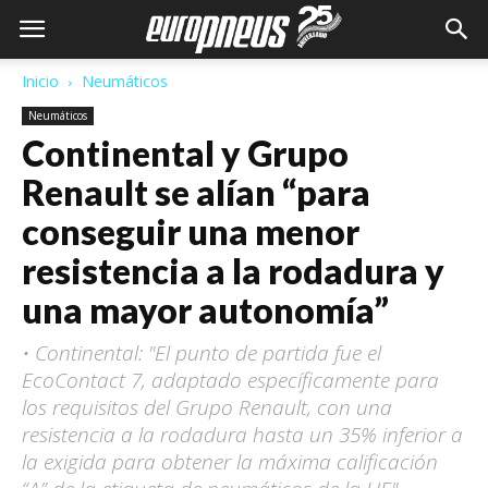
Inicio
Neumáticos
Neumáticos
Continental y Grupo
Renault se alían “para
conseguir una menor
resistencia a la rodadura y
una mayor autonomía”
• Continental: "El punto de partida fue el
EcoContact 7, adaptado específicamente para
los requisitos del Grupo Renault, con una
resistencia a la rodadura hasta un 35% inferior a
la exigida para obtener la máxima calificación