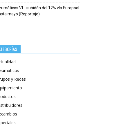
umáticos V.I. : subidón del 12% vía Europool
asta mayo (Reportaje)
ATEGORÍAS
ctualidad
eumáticos
rupos y Redes
quipamiento
roductos
stribuidores
ecambios
speciales