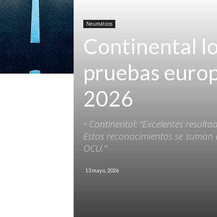
Neumáticos
Continental lo
pruebas europ
2026
• Continental: "Excelentes result
Estos reconocimientos se suman a
OCU."
13 mayo, 2026