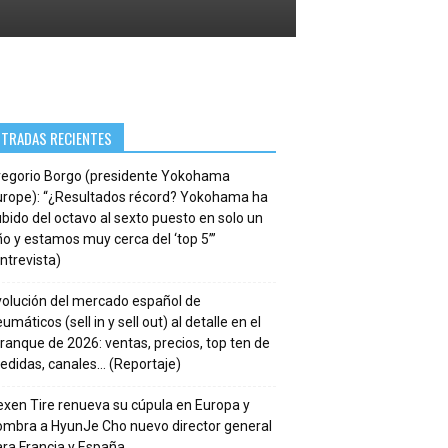
NTRADAS RECIENTES
regorio Borgo (presidente Yokohama
urope): “¿Resultados récord? Yokohama ha
bido del octavo al sexto puesto en solo un
o y estamos muy cerca del ‘top 5’”
ntrevista)
volución del mercado español de
umáticos (sell in y sell out) al detalle en el
ranque de 2026: ventas, precios, top ten de
edidas, canales… (Reportaje)
xen Tire renueva su cúpula en Europa y
ombra a HyunJe Cho nuevo director general
ra Francia y España