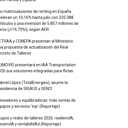
s matriculaciones de renting en España
eleran un 10,16% hasta julio con 235.388
hículos y una inversión de 5.857 millones de
ros (¡+19,73%!), según AER
ETRAA y CONEPA presentan al Ministerio
a propuesta de actualización del Real
creto de Talleres
UMOVIO presentará en IAA Transportation
26 sus soluciones integradas para flotas
briel López (TotalEnergies), asume la
residencia de SIGAUS y GENCI
ineadores y equilibradoras: más ventas de
uipos y servicios ‘top’ (Reportaje)
upos y redes de talleres 2026: resiliencIA,
iciencIA y rentabilIdAd (Reportaje)