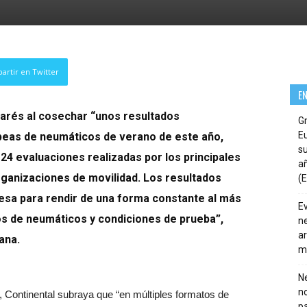
artir en Twitter
E
arés al cosechar “unos resultados
G
E
peas de neumáticos de verano de este año,
su
 24 evaluaciones realizadas por los principales
añ
rganizaciones de movilidad. Los resultados
(E
esa para rendir de una forma constante al más
E
pos de neumáticos y condiciones de prueba”,
ne
ar
ana.
m
Ne
n
, Continental subraya que “en múltiples formatos de
pa