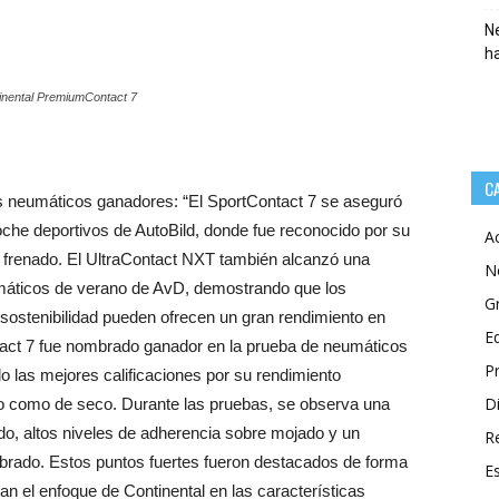
Ne
h
inental PremiumContact 7
C
 neumáticos ganadores: “El SportContact 7 se aseguró
che deportivos de AutoBild, donde fue reconocido por su
A
e frenado. El UltraContact NXT también alcanzó una
N
umáticos de verano de AvD, demostrando que los
G
sostenibilidad pueden ofrecen un gran rendimiento en
E
tact 7 fue nombrado ganador en la prueba de neumáticos
P
 las mejores calificaciones por su rendimiento
Di
do como de seco. Durante las pruebas, se observa una
ado, altos niveles de adherencia sobre mojado y un
R
brado. Estos puntos fuertes fueron destacados de forma
E
an el enfoque de Continental en las características