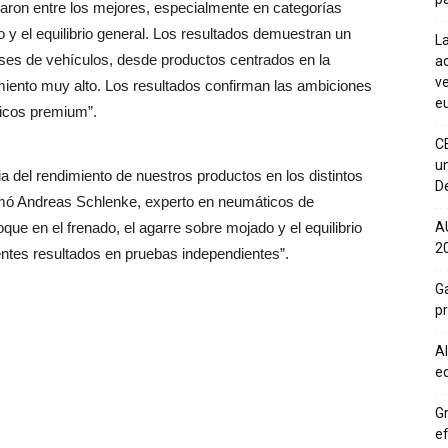
uaron entre los mejores, especialmente en categorías
 y el equilibrio general. Los resultados demuestran un
La
lases de vehículos, desde productos centrados en la
ac
ve
imiento muy alto. Los resultados confirman las ambiciones
eu
ticos premium”.
C
un
a del rendimiento de nuestros productos en los distintos
De
rmó Andreas Schlenke, experto en neumáticos de
ue en el frenado, el agarre sobre mojado y el equilibrio
A
20
ntes resultados en pruebas independientes”.
Ga
p
Al
eq
Gr
ef