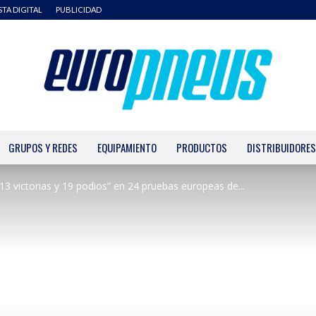
STA DIGITAL
PUBLICIDAD
GRUPOS Y REDES
EQUIPAMIENTO
PRODUCTOS
DISTRIBUIDORES
Europneus
“13 victorias y 19 podios” en 24 pruebas europeas de...