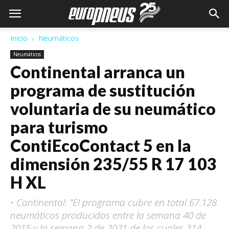
Inicio
Neumáticos
Neumáticos
Continental arranca un
programa de sustitución
voluntaria de su neumático
para turismo
ContiEcoContact 5 en la
dimensión 235/55 R 17 103
H XL
• Continental: "El programa cubre en total 67.128
neumáticos producidos entre la semana 40 de
2015 y la semana 2 de 2021 de los cuales 314