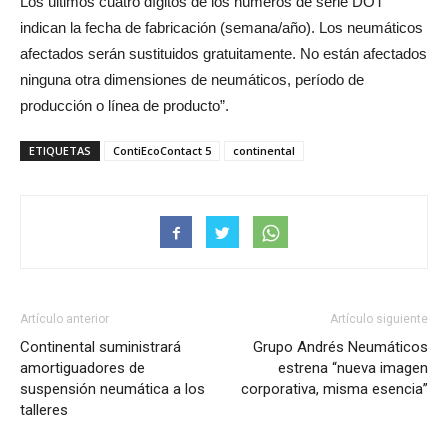
Los últimos cuatro dígitos de los números de serie DOT
indican la fecha de fabricación (semana/año). Los neumáticos
afectados serán sustituidos gratuitamente. No están afectados
ninguna otra dimensiones de neumáticos, período de
producción o línea de producto”.
ETIQUETAS
ContiEcoContact 5
continental
Artículo anterior
Artículo siguiente
Continental suministrará
Grupo Andrés Neumáticos
amortiguadores de
estrena “nueva imagen
suspensión neumática a los
corporativa, misma esencia”
talleres