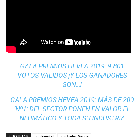
GALA PREMIOS HEVEA 2019: 9.801
VOTOS VÁLIDOS ¡Y LOS GANADORES
SON…!
GALA PREMIOS HEVEA 2019: MÁS DE 200
‘Nº1’ DEL SECTOR PONEN EN VALOR EL
NEUMÁTICO Y TODA SU INDUSTRIA
ETIQUETAS
continental
Jon Ander García