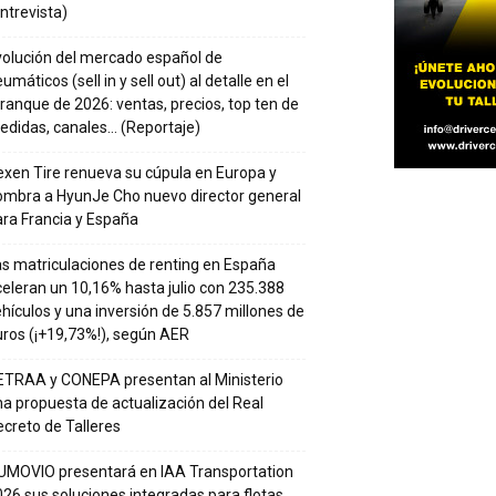
ntrevista)
volución del mercado español de
umáticos (sell in y sell out) al detalle en el
ranque de 2026: ventas, precios, top ten de
edidas, canales… (Reportaje)
xen Tire renueva su cúpula en Europa y
ombra a HyunJe Cho nuevo director general
ra Francia y España
s matriculaciones de renting en España
eleran un 10,16% hasta julio con 235.388
hículos y una inversión de 5.857 millones de
ros (¡+19,73%!), según AER
ETRAA y CONEPA presentan al Ministerio
a propuesta de actualización del Real
creto de Talleres
UMOVIO presentará en IAA Transportation
26 sus soluciones integradas para flotas