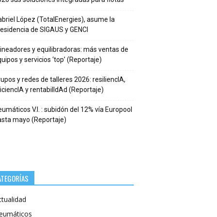
briel López (TotalEnergies), asume la
residencia de SIGAUS y GENCI
ineadores y equilibradoras: más ventas de
uipos y servicios ‘top’ (Reportaje)
upos y redes de talleres 2026: resiliencIA,
iciencIA y rentabilIdAd (Reportaje)
umáticos V.I. : subidón del 12% vía Europool
asta mayo (Reportaje)
ATEGORÍAS
ctualidad
eumáticos