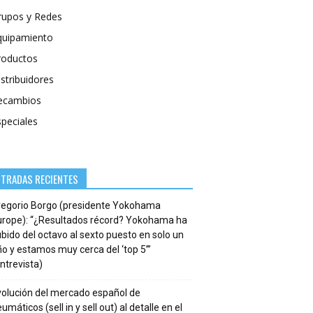
rupos y Redes
quipamiento
roductos
stribuidores
ecambios
speciales
NTRADAS RECIENTES
regorio Borgo (presidente Yokohama
urope): “¿Resultados récord? Yokohama ha
bido del octavo al sexto puesto en solo un
o y estamos muy cerca del ‘top 5’”
ntrevista)
volución del mercado español de
umáticos (sell in y sell out) al detalle en el