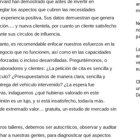
arvard han demostrado que antes de invertir en
ar
reglar los aspectos que cubren las necesidades
m
 experiencia positiva. Sus datos demuestran que genera
Ne
ción…. y nueva clientela, por cuanto un cliente satisfecho
n
te sus círculos de influencia.
pa
tanto, es recomendable enfocar nuestros esfuerzos en la
La
negocio que no funcionen, así como en las capacidades
ac
eforzadas o incluso desarrolladas. Preguntémonos, o
ve
boradores y clientes: ¿La petición de cita es sencilla y
eu
hículo? ¿Presupuestamos de manera clara, sencilla y
C
rega del vehículo intervenido? ¿La espera fue
un
ivas, indaguemos ¿qué hubieras valorado en este
De
nión es un lujo, y si está insatisfecho, todavía más.
de extremado valor… gratuita, un estudio de mercado sin
s talleres, debemos ser autocríticos, observar y auditar
har a nuestras gentes, para diagnosticar qué aspectos