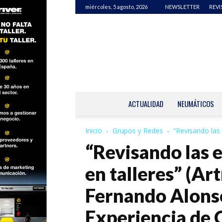
miércoles, 5 agosto, 2026
NEWSLETTER
REVI
ACTUALIDAD
NEUMÁTICOS
Inicio
Grupos y Redes
“Revisando las 
“Revisando las e
en talleres” (Ar
Fernando Alonso
Experiencia de C