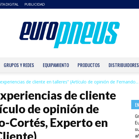
STA DIGITAL
PUBLICIDAD
GRUPOS Y REDES
EQUIPAMIENTO
PRODUCTOS
DISTRIBUIDORES
Europneus
experiencias de cliente en talleres” (Artículo de opinión de Fernando...
xperiencias de cliente
E
tículo de opinión de
G
-Cortés, Experto en
E
su
liente)
añ