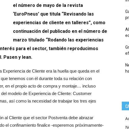
el número de mayo de la revista
Ga
‘EuroPneus’ que titula “Revisando las
p
experiencias de cliente en talleres”, como
Al
continuación del publicado en el número de
eq
marzo titulado “Rodando las experiencias
Gr
u interés para el sector, también reproducimos
ef
. Pasen y lean.
Ne
a Experiencia de Cliente era la huella que queda en el
h
es que tenemos con él durante toda su relación con
ller, en el propio acto de compra y montaje… incluso
del modelo de Experiencia de Cliente: Customer
s, así como la necesidad de trabajar los tres ejes
C
ción al Cliente que el sector Postventa debe abrazar
A
o el confinamiento finalice -esperemos próximamente-
N