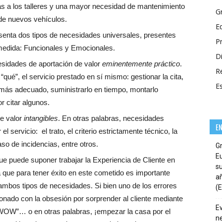
as a los talleres y una mayor necesidad de mantenimiento
G
 de nuevos vehículos.
E
senta dos tipos de necesidades universales, presentes
P
medida: Funcionales y Emocionales.
Di
esidades de aportación de valor
eminentemente práctico
.
R
qué”, el servicio prestado en sí mismo: gestionar la cita,
E
más adecuado, suministrarlo en tiempo, montarlo
r citar algunos.
de valor
intangibles
. En otras palabras, necesidades
E
l servicio: el trato, el criterio estrictamente técnico, la
aso de incidencias, entre otros.
G
E
ue puede suponer trabajar la Experiencia de Cliente en
su
a que para tener éxito en este cometido es importante
añ
ambos tipos de necesidades. Si bien uno de los errores
(E
ado con la obsesión por sorprender al cliente mediante
E
o WOW”… o en otras palabras, ¡empezar la casa por el
ne