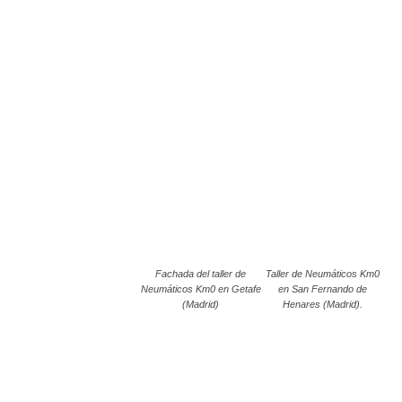
Fachada del taller de
Taller de Neumáticos Km0
Neumáticos Km0 en Getafe
en San Fernando de
(Madrid)
Henares (Madrid).