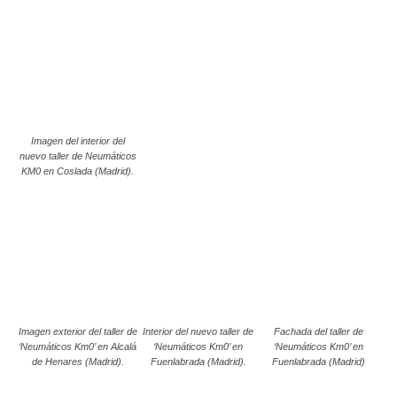
Imagen del interior del
nuevo taller de Neumáticos
KM0 en Coslada (Madrid).
Imagen exterior del taller de
Interior del nuevo taller de
Fachada del taller de
‘Neumáticos Km0’ en Alcalá
‘Neumáticos Km0’ en
‘Neumáticos Km0’ en
de Henares (Madrid).
Fuenlabrada (Madrid).
Fuenlabrada (Madrid)