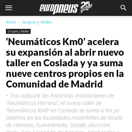
Inicio
Grupos y Redes
Grupos y Redes
‘Neumáticos Km0’ acelera
su expansión al abrir nuevo
taller en Coslada y ya suma
nueve centros propios en la
Comunidad de Madrid
• Tras adquirir las históricas instalaciones de
'Neumáticos Herranz', el nuevo taller de
'Neumáticos Km0' en Coslada se suma a los ya
abiertos en las localidades madrileñas de Alcalá
de Henares, Fuenlabrada, Getafe, Alcorcón,