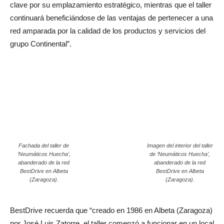
clave por su emplazamiento estratégico, mientras que el taller
continuará beneficiándose de las ventajas de pertenecer a una
red amparada por la calidad de los productos y servicios del
grupo Continental”.
Fachada del taller de
Imagen del interior del taller
‘Neumáticos Huecha’,
de ‘Neumáticos Huecha’,
abanderado de la red
abanderado de la red
BestDrive en Albeta
BestDrive en Albeta
(Zaragoza).
(Zaragoza).
BestDrive recuerda que “creado en 1986 en Albeta (Zaragoza)
por José Luis Zatorre, el taller comenzó a funcionar en un local