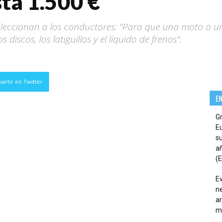
sta 1.500 €”
aleccionan a los conductores: "Para que una moto o u
os discos, los latiguillos y el líquido de frenos".
artir en Twitter
E
G
E
su
añ
(E
E
ne
ar
m