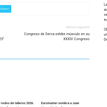
La
Twitter
ac
ve
eu
Artículo siguiente
C
Congreso de Serca exhibe músculo en su
un
23”
XXXIV Congreso
De
 redes de talleres 2026:
Euromaster nombra a Juan