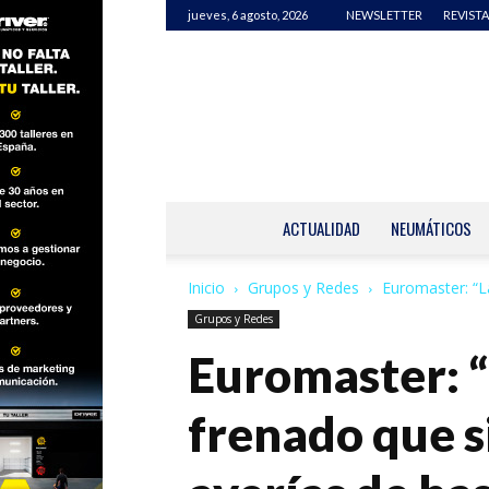
jueves, 6 agosto, 2026
NEWSLETTER
REVISTA
ACTUALIDAD
NEUMÁTICOS
Inicio
Grupos y Redes
Euromaster: “L
Grupos y Redes
Euromaster: “
frenado que s