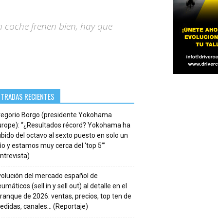
n coche frenen bien, hay que
NTRADAS RECIENTES
regorio Borgo (presidente Yokohama
urope): “¿Resultados récord? Yokohama ha
bido del octavo al sexto puesto en solo un
o y estamos muy cerca del ‘top 5’”
ntrevista)
volución del mercado español de
umáticos (sell in y sell out) al detalle en el
ranque de 2026: ventas, precios, top ten de
edidas, canales… (Reportaje)