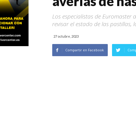
averías de ha
Los especialistas de Euromaster 
revisar el estado de las pastillas, l
27 octubre, 2023
Compartir en Facebook
Comp