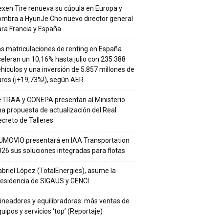
xen Tire renueva su cúpula en Europa y
ombra a HyunJe Cho nuevo director general
ra Francia y España
s matriculaciones de renting en España
eleran un 10,16% hasta julio con 235.388
hículos y una inversión de 5.857 millones de
ros (¡+19,73%!), según AER
ETRAA y CONEPA presentan al Ministerio
a propuesta de actualización del Real
creto de Talleres
UMOVIO presentará en IAA Transportation
26 sus soluciones integradas para flotas
briel López (TotalEnergies), asume la
residencia de SIGAUS y GENCI
ineadores y equilibradoras: más ventas de
uipos y servicios ‘top’ (Reportaje)