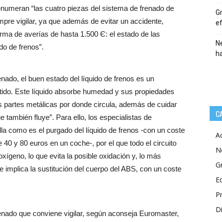
enumeran “las cuatro piezas del sistema de frenado de
Gr
pre vigilar, ya que además de evitar un accidente,
ef
rma de averías de hasta 1.500 Є: el estado de las
Ne
uido de frenos”.
h
enado, el buen estado del líquido de frenos es un
tido. Este líquido absorbe humedad y sus propiedades
as partes metálicas por donde circula, además de cuidar
C
 también fluye”. Para ello, los especialistas de
a como es el purgado del líquido de frenos -con un coste
A
 40 y 80 euros en un coche-, por el que todo el circuito
N
oxígeno, lo que evita la posible oxidación y, lo más
G
 implica la sustitución del cuerpo del ABS, con un coste
E
P
Di
nado que conviene vigilar, según aconseja Euromaster,