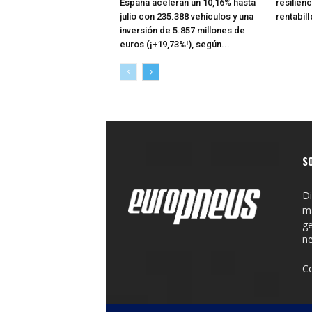
España aceleran un 10,16% hasta
resilienc
julio con 235.388 vehículos y una
rentabil
inversión de 5.857 millones de
euros (¡+19,73%!), según...
S
Di
ma
ge
n
C