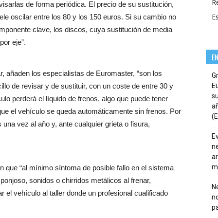
R
visarlas de forma periódica. El precio de su sustitución,
E
le oscilar entre los 80 y los 150 euros. Si su cambio no
mponente clave, los discos, cuya sustitución de media
por eje”.
E
r, añaden los especialistas de Euromaster, “son los
G
llo de revisar y de sustituir, con un coste de entre 30 y
E
su
culo perderá el líquido de frenos, algo que puede tener
añ
ue el vehículo se queda automáticamente sin frenos. Por
(E
 una vez al año y, ante cualquier grieta o fisura,
E
ne
ar
m
 que “al mínimo síntoma de posible fallo en el sistema
ponjoso, sonidos o chirridos metálicos al frenar,
Ne
ar el vehículo al taller donde un profesional cualificado
n
pa