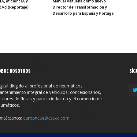
IA, eficiencIA y
Manuel Valtueña como nuevo
IdAd (Reportaje)
Director de Transformación y
Desarrollo para España y Portugal
OBRE NOSOTROS
SÍG
gital dirigido al profesional de neumáticos,
ntenimiento integral de vehículos, concesionarios,
stores de flotas y para la industria y el comercio de
eumáticos.
ontáctanos:
europneus@etcxxi.com