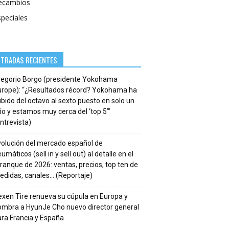
ecambios
speciales
NTRADAS RECIENTES
regorio Borgo (presidente Yokohama
urope): “¿Resultados récord? Yokohama ha
bido del octavo al sexto puesto en solo un
o y estamos muy cerca del ‘top 5’”
ntrevista)
volución del mercado español de
umáticos (sell in y sell out) al detalle en el
ranque de 2026: ventas, precios, top ten de
edidas, canales… (Reportaje)
xen Tire renueva su cúpula en Europa y
ombra a HyunJe Cho nuevo director general
ra Francia y España