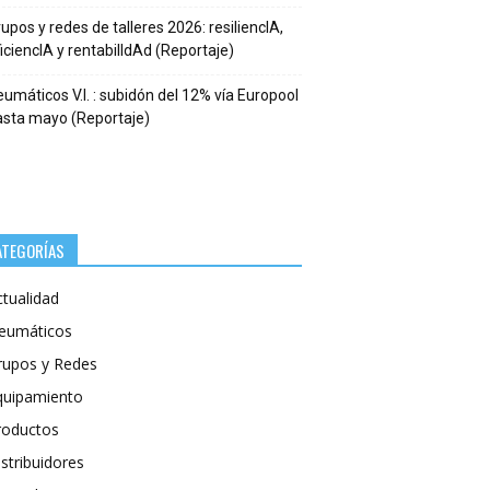
upos y redes de talleres 2026: resiliencIA,
iciencIA y rentabilIdAd (Reportaje)
umáticos V.I. : subidón del 12% vía Europool
asta mayo (Reportaje)
ATEGORÍAS
ctualidad
eumáticos
rupos y Redes
quipamiento
roductos
stribuidores