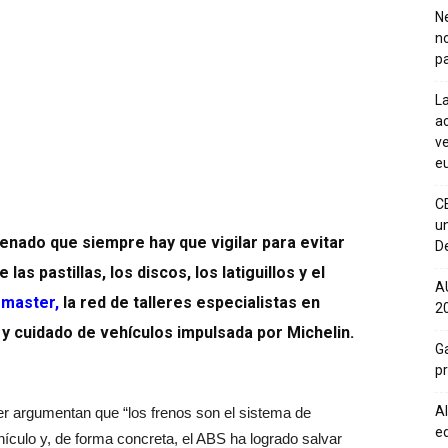
Ne
n
pa
La
ac
ve
eu
C
un
enado que siempre hay que vigilar para evitar
De
las pastillas, los discos, los latiguillos y el
A
omaster
,
la red de talleres especialistas en
20
y cuidado de vehículos impulsada por Michelin.
Ga
p
Al
er argumentan que “los frenos son el sistema de
eq
ículo y, de forma concreta, el ABS ha logrado salvar