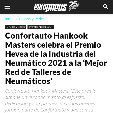
Inicio
Grupos y Redes
Grupos y Redes
Premios Hevea 2021
Confortauto Hankook
Masters celebra el Premio
Hevea de la Industria del
Neumático 2021 a la ‘Mejor
Red de Talleres de
Neumáticos’
Confortauto Hankook Masters: "Este premio
supone un reconocimiento al esfuerzo,
dedicación y compromiso de todos quienes
forman parte de Confortauto y que con su