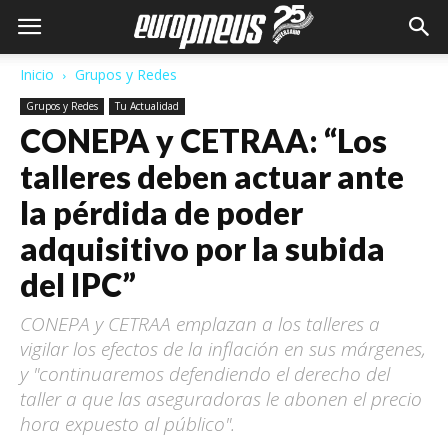
Inicio
Grupos y Redes
Grupos y Redes
Tu Actualidad
CONEPA y CETRAA: “Los
talleres deben actuar ante
la pérdida de poder
adquisitivo por la subida
del IPC”
CONEPA y CETRAA emplazan a los talleres a
vigilar los efectos de la inflación en sus márgenes,
y "continuaremos defendiendo el derecho del
taller a que las aseguradoras le abonen el precio
hora expuesto al público".