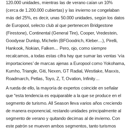
120.000 unidades, mientras las de verano caían un 10%
(cerca de 1.200.000 cubiertas) y las invierno se congelaban
más del 25%, es decir, unas 50.000 unidades, según los datos
de Europool, selecto club al que pertenecen Bridgestone
(Firestone), Continental (General Tire), Cooper, Vredestein,
Goodyear Dunlop, Michelin (BFGoodrich, Kleber…), Pirelli,
Hankook, Nokian, Falken… Pero, ojo, como siempre
recalcamos, a todas estas cifra hay que sumar las ventas ‘vía
importaciones’ de marcas ajenas a Europool como Yokohama,
Kumho, Triangle, Giti, Nexen, GT Radial, Westlake, Maxxis,
Roadmarch, Petlas, Toyo, Z, T, Ovation, Infinity…
A rueda de ello, la mayoría de expertos coincide en señalar
que “esta tendencia es equiparable a la que se produce en el
segmento de turismo. All Season lleva varios años creciendo
de manera exponencial, restando unidades principalmente al
segmento de verano y quitando decimas al de invierno. Con
este patrón se mueven ambos segmentos, tanto turismos