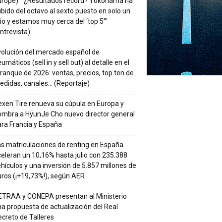
urope): “¿Resultados récord? Yokohama ha
bido del octavo al sexto puesto en solo un
o y estamos muy cerca del ‘top 5’”
ntrevista)
volución del mercado español de
umáticos (sell in y sell out) al detalle en el
ranque de 2026: ventas, precios, top ten de
edidas, canales… (Reportaje)
xen Tire renueva su cúpula en Europa y
ombra a HyunJe Cho nuevo director general
ra Francia y España
s matriculaciones de renting en España
eleran un 10,16% hasta julio con 235.388
hículos y una inversión de 5.857 millones de
ros (¡+19,73%!), según AER
ETRAA y CONEPA presentan al Ministerio
a propuesta de actualización del Real
creto de Talleres