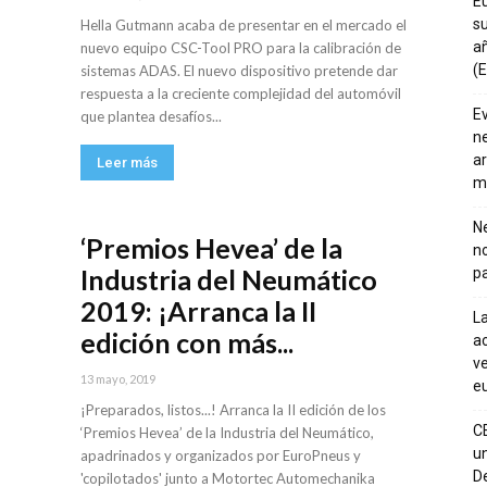
E
su
Hella Gutmann acaba de presentar en el mercado el
añ
nuevo equipo CSC-Tool PRO para la calibración de
(E
sistemas ADAS. El nuevo dispositivo pretende dar
respuesta a la creciente complejidad del automóvil
E
que plantea desafíos...
ne
ar
Leer más
m
Ne
‘Premios Hevea’ de la
n
Industria del Neumático
pa
2019: ¡Arranca la II
La
edición con más...
ac
ve
13 mayo, 2019
eu
¡Preparados, listos...! Arranca la II edición de los
C
‘Premios Hevea’ de la Industria del Neumático,
un
apadrinados y organizados por EuroPneus y
De
'copilotados' junto a Motortec Automechanika