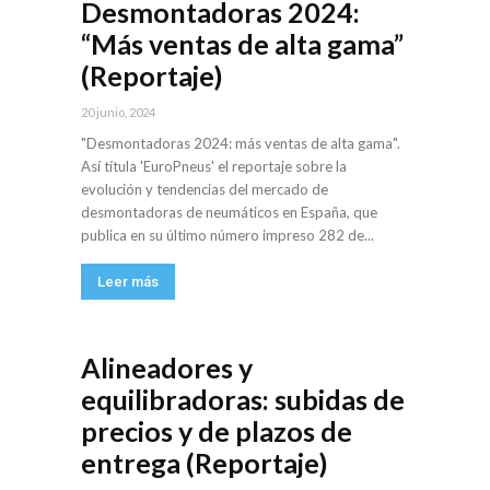
Desmontadoras 2024:
“Más ventas de alta gama”
(Reportaje)
20 junio, 2024
"Desmontadoras 2024: más ventas de alta gama".
Así títula 'EuroPneus' el reportaje sobre la
evolución y tendencias del mercado de
desmontadoras de neumáticos en España, que
publica en su último número impreso 282 de...
Leer más
Alineadores y
equilibradoras: subidas de
precios y de plazos de
entrega (Reportaje)