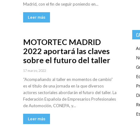
Madrid, con el fin de seguir poniendo en...
Leer más
C
MOTORTEC MADRID
A
2022 aportará las claves
N
sobre el futuro del taller
G
17 marzo, 2022
E
“Acompañando al taller en momentos de cambio”
P
es el título de una jornada en la que diversos
actores sectoriales abordarán el futuro del taller. La
Di
Federación Española de Empresarios Profesionales
R
de Automoción, CONEPA, y...
E
Leer más