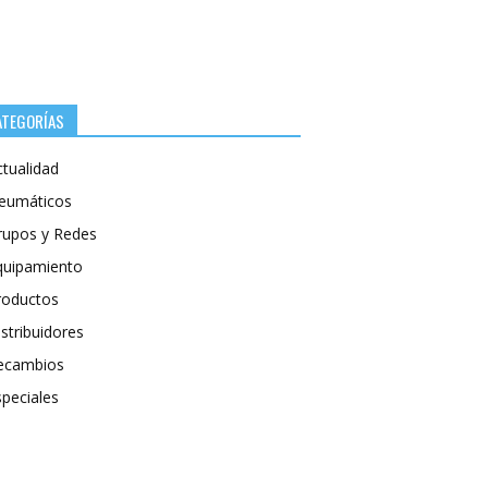
ATEGORÍAS
ctualidad
eumáticos
rupos y Redes
quipamiento
roductos
stribuidores
ecambios
speciales