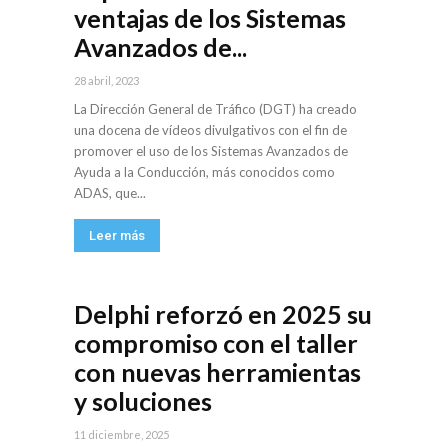
ventajas de los Sistemas
Avanzados de...
28 abril, 2023
La Dirección General de Tráfico (DGT) ha creado
una docena de vídeos divulgativos con el fin de
promover el uso de los Sistemas Avanzados de
Ayuda a la Conducción, más conocidos como
ADAS, que...
Leer más
Delphi reforzó en 2025 su
compromiso con el taller
con nuevas herramientas
y soluciones
11 diciembre, 2025