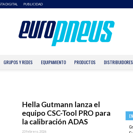
STA DIGITAL
PUBLICIDAD
GRUPOS Y REDES
EQUIPAMIENTO
PRODUCTOS
DISTRIBUIDORES
Europneus
Hella Gutmann lanza el
equipo CSC-Tool PRO para
E
la calibración ADAS
G
23 febrero, 2026