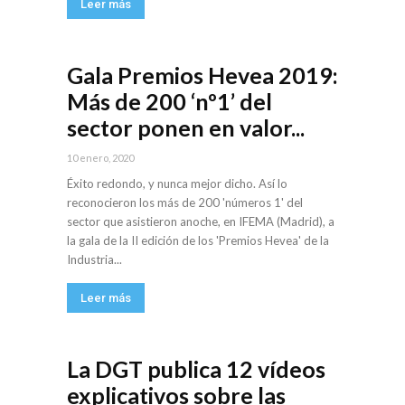
Leer más
Gala Premios Hevea 2019:
Más de 200 ‘nº1’ del
sector ponen en valor...
10 enero, 2020
Éxito redondo, y nunca mejor dicho. Así lo
reconocieron los más de 200 'números 1' del
sector que asistieron anoche, en IFEMA (Madrid), a
la gala de la II edición de los 'Premios Hevea' de la
Industria...
Leer más
La DGT publica 12 vídeos
explicativos sobre las