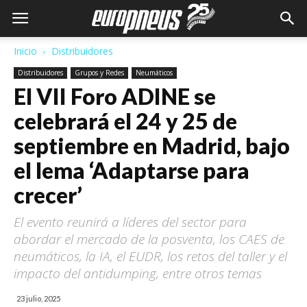
Inicio
Distribuidores
Distribuidores
Grupos y Redes
Neumáticos
El VII Foro ADINE se
celebrará el 24 y 25 de
septiembre en Madrid, bajo
el lema ‘Adaptarse para
crecer’
El evento reunirá a líderes del sector para
abordar el mercado de la posventa, los CAES de
neumáticos, la IA, el EUDR, los retos del taller y el
impacto del antidumping, entre otros temas
23 julio, 2025