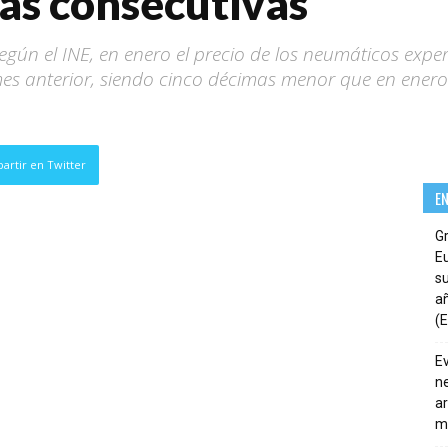
as consecutivas”
egún el INE, en enero el precio de los neumáticos ex
 mes anterior, siendo cinco décimas menor que en enero
artir en Twitter
E
G
E
su
añ
(E
E
ne
ar
m