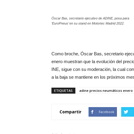
Óscar Bas, secretario ejecutivo de ADINE, posa para
‘EuroPneus’ en su stand en Motortec Madrid 2022.
Como broche, Óscar Bas, secretario ejecu
enero muestran que la evolución del preci
INE, sigue con su moderación, la cual co
a la baja se mantiene en los próximos mes
ETIQUETAS
adine precios neumáticos enero 
Compartir
Facebook