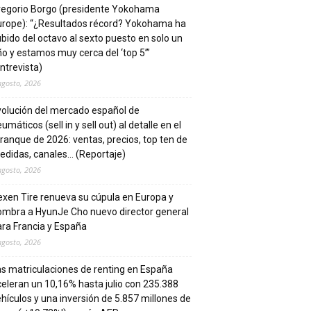
regorio Borgo (presidente Yokohama
urope): “¿Resultados récord? Yokohama ha
bido del octavo al sexto puesto en solo un
o y estamos muy cerca del ‘top 5’”
ntrevista)
agosto, 2026
volución del mercado español de
umáticos (sell in y sell out) al detalle en el
ranque de 2026: ventas, precios, top ten de
edidas, canales… (Reportaje)
agosto, 2026
xen Tire renueva su cúpula en Europa y
ombra a HyunJe Cho nuevo director general
ra Francia y España
agosto, 2026
s matriculaciones de renting en España
eleran un 10,16% hasta julio con 235.388
hículos y una inversión de 5.857 millones de