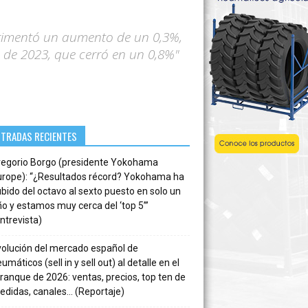
perimentó un aumento de un 0,3%,
 de 2023, que cerró en un 0,8%"
NTRADAS RECIENTES
regorio Borgo (presidente Yokohama
urope): “¿Resultados récord? Yokohama ha
bido del octavo al sexto puesto en solo un
o y estamos muy cerca del ‘top 5’”
ntrevista)
volución del mercado español de
umáticos (sell in y sell out) al detalle en el
ranque de 2026: ventas, precios, top ten de
edidas, canales… (Reportaje)