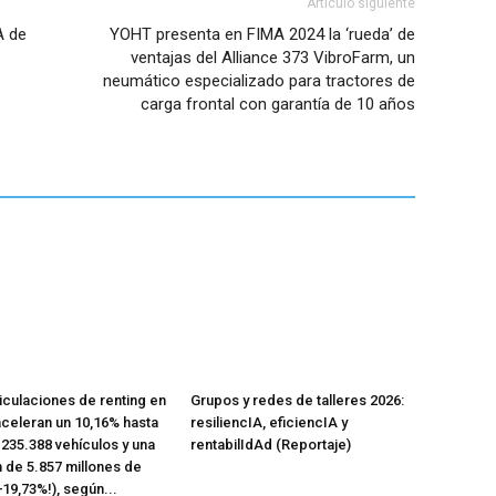
Artículo siguiente
A de
YOHT presenta en FIMA 2024 la ‘rueda’ de
ventajas del Alliance 373 VibroFarm, un
neumático especializado para tractores de
carga frontal con garantía de 10 años
iculaciones de renting en
Grupos y redes de talleres 2026:
celeran un 10,16% hasta
resiliencIA, eficiencIA y
n 235.388 vehículos y una
rentabilIdAd (Reportaje)
n de 5.857 millones de
+19,73%!), según...