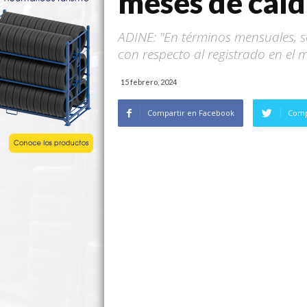
meses de caíd
ADINE: "En términos mensuales, s
con respecto al registrado en el
15 febrero, 2024
Compartir en Facebook
Comp