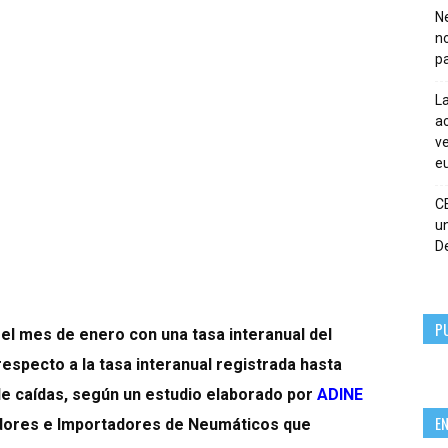
Ne
n
pa
La
ac
ve
eu
C
un
De
P
 el mes de enero con una tasa interanual del
especto a la tasa interanual registrada hasta
 caídas, según un estudio elaborado por
ADINE
E
uidores e Importadores de Neumáticos que