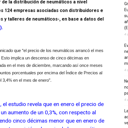
de la distribución de neumáticos a nivel
G
E
es 124 empresas asociadas con distribuidores e
su
 y talleres de neumáticos-, en base a datos del
añ
).
(E
4 
E
nicado que “el precio de los neumáticos arrancó el mes
ne
ar
%. Esto implica un descenso de cinco décimas en
m
trada en el mes de diciembre, marcando así once meses
4 
untos porcentuales por encima del Índice de Precios al
l 3,4% en el mes de enero”.
Ne
n
pa
4 
 el estudio revela que en enero el precio de
La
 un aumento de un 0,3%, con respecto al
ac
 siendo cinco décimas menor que en enero de
ve