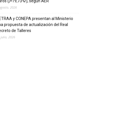
ros (¡+19,73%!), según AER
agosto, 2026
ETRAA y CONEPA presentan al Ministerio
a propuesta de actualización del Real
creto de Talleres
 julio, 2026