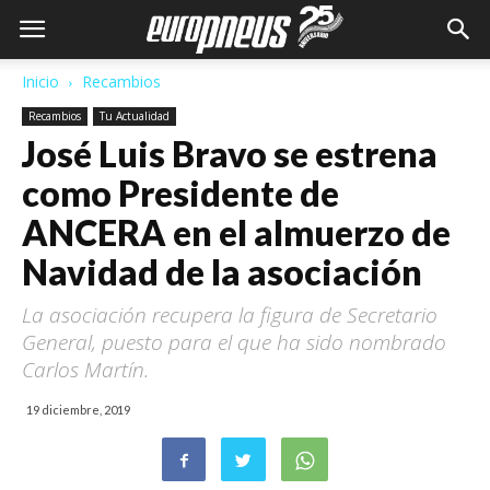
Inicio
Recambios
Recambios
Tu Actualidad
José Luis Bravo se estrena
como Presidente de
ANCERA en el almuerzo de
Navidad de la asociación
La asociación recupera la figura de Secretario
General, puesto para el que ha sido nombrado
Carlos Martín.
19 diciembre, 2019