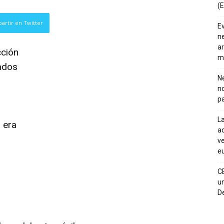
(E
artir en Twitter
E
ne
ar
cción
m
ados
Ne
n
pa
La
 era
ac
ve
eu
C
un
De