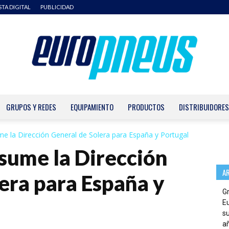
STA DIGITAL
PUBLICIDAD
GRUPOS Y REDES
EQUIPAMIENTO
PRODUCTOS
DISTRIBUIDORES
Europneus
ume la Dirección General de Solera para España y Portugal
asume la Dirección
A
era para España y
G
E
su
añ