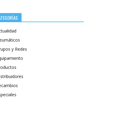
ATEGORÍAS
ctualidad
eumáticos
rupos y Redes
quipamiento
roductos
stribuidores
ecambios
speciales