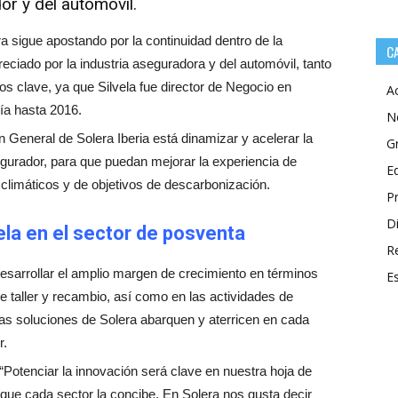
or y del automóvil.
a sigue apostando por la continuidad dentro de la
C
eciado por la industria aseguradora y del automóvil, tanto
s clave, ya que Silvela fue director de Negocio en
A
ía hasta 2016.
N
ón General de Solera Iberia está dinamizar y acelerar la
G
egurador, para que puedan mejorar la experiencia de
E
 climáticos y de objetivos de descarbonización.
P
Di
ela en el sector de posventa
R
desarrollar el amplio margen de crecimiento en términos
E
 de taller y recambio, así como en las actividades de
las soluciones de Solera abarquen y aterricen en cada
r.
“Potenciar la innovación será clave en nuestra hoja de
 que cada sector la concibe. En Solera nos gusta decir