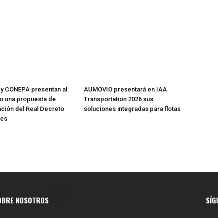
y CONEPA presentan al
AUMOVIO presentará en IAA
io una propuesta de
Transportation 2026 sus
ación del Real Decreto
soluciones integradas para flotas
res
OBRE NOSOTROS
SÍG