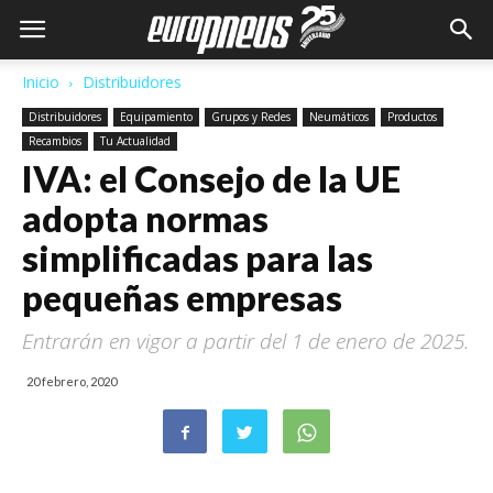
Inicio
Distribuidores
Distribuidores
Equipamiento
Grupos y Redes
Neumáticos
Productos
Recambios
Tu Actualidad
IVA: el Consejo de la UE
adopta normas
simplificadas para las
pequeñas empresas
Entrarán en vigor a partir del 1 de enero de 2025.
20 febrero, 2020