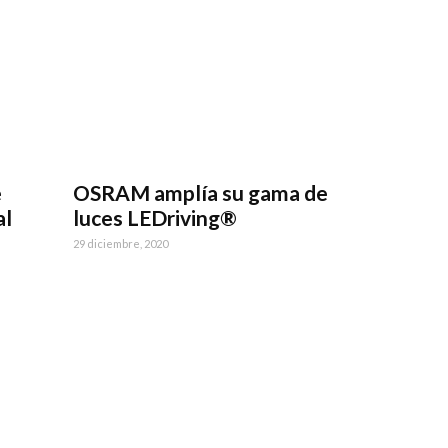
e
OSRAM amplía su gama de
al
luces LEDriving®
29 diciembre, 2020