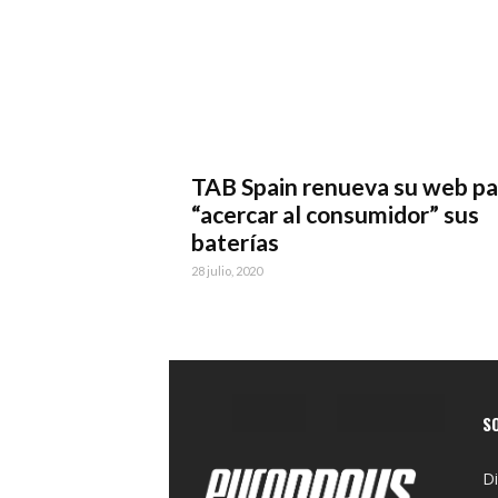
TAB Spain renueva su web pa
“acercar al consumidor” sus
baterías
28 julio, 2020
S
Di