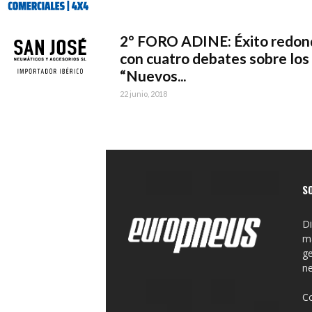
2º FORO ADINE: Éxito redon
con cuatro debates sobre los
“Nuevos...
22 junio, 2018
S
Di
ma
ge
n
C