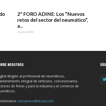
do
2º FORO ADINE: Los “Nuevos
retos del sector del neumático”,
a...
21 junio, 2018
OBRE NOSOTROS
SÍG
gital dirigido al profesional de neumáticos,
ntenimiento integral de vehículos, concesionarios,
stores de flotas y para la industria y el comercio de
eumáticos.
ontáctanos:
europneus@etcxxi.com