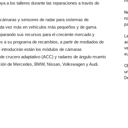
m
oya a los talleres durante las reparaciones a través de
Ne
n
 cámaras y sensores de radar para sistemas de
pa
 cada vez más en vehículos más pequeños y de gama
eparando sus recursos para el creciente mercado y
La
 a su programa de recambios, a partir de mediados de
ac
ve
e introducirán están los módulos de cámaras
eu
ol de crucero adaptativo (ACC) y radares de ángulo muerto
ción de Mercedes, BMW, Nissan, Volkswagen y Audi.
C
un
De