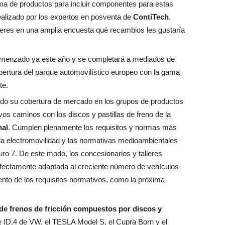
ma de productos para incluir componentes para estas
ealizado por los expertos en posventa de
ContiTech
.
lleres en una amplia encuesta qué recambios les gustaría
omenzado ya este año y se completará a mediados de
bertura del parque automovilístico europeo con la gama
te.
do su cobertura de mercado en los grupos de productos
os caminos con los discos y pastillas de freno de la
nal
. Cumplen plenamente los requisitos y normas más
 la electromovilidad y las normativas medioambientales
uro 7. De este modo, los concesionarios y talleres
fectamente adaptada al creciente número de vehículos
iento de los requisitos normativos, como la próxima
 de frenos de fricción compuestos por discos y
e ID.4 de VW, el TESLA Model S, el Cupra Born y el