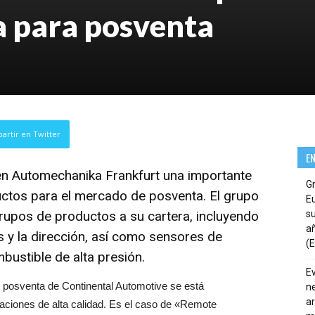
a para posventa
artir en Twitter
E
n Automechanika Frankfurt una importante
G
uctos para el mercado de posventa. El grupo
E
upos de productos a su cartera, incluyendo
su
añ
s y la dirección, así como sensores de
(E
ustible de alta presión.
E
 posventa de Continental Automotive se está
ne
ar
ciones de alta calidad. Es el caso de «Remote