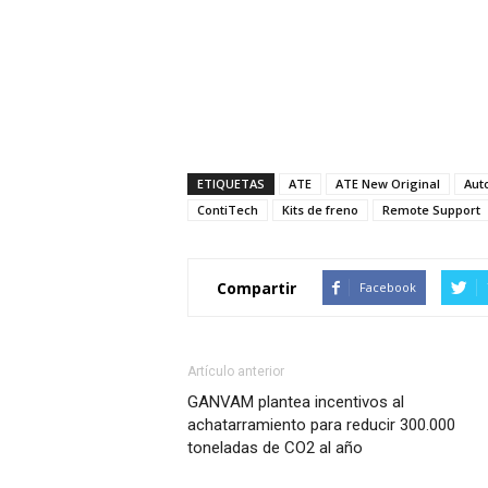
ETIQUETAS
ATE
ATE New Original
Aut
ContiTech
Kits de freno
Remote Support
Compartir
Facebook
Artículo anterior
GANVAM plantea incentivos al
achatarramiento para reducir 300.000
toneladas de CO2 al año