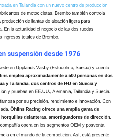
trada en Tailandia con un nuevo centro de producción
abricantes de motocicletas. Brembo también controla
a producción de llantas de aleación ligera para
. En la actualidad el negocio de las dos ruedas
s ingresos totales de Brembo.
a en suspensión desde 1976
 sede en Upplands Väsby (Estocolmo, Suecia) y cuenta
lins emplea aproximadamente a 500 personas en dos
a y Tailandia, dos centros de I+D en Suecia y
ución y pruebas en EE.UU., Alemania, Tailandia y Suecia.
famosa por su precisión, rendimiento e innovación. Con
zada,
Öhlins Racing ofrece una amplia gama de
horquillas delanteras, amortiguadores de dirección,
compañía opera en los segmentos OEM y posventa.
ncia en el mundo de la competición. Así, está presente