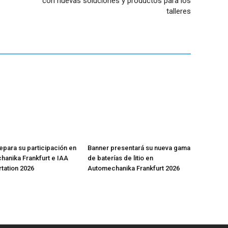
con nuevas soluciones y productos para los
talleres
epara su participación en
Banner presentará su nueva gama
anika Frankfurt e IAA
de baterías de litio en
tation 2026
Automechanika Frankfurt 2026