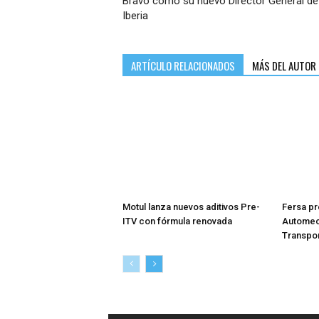
Bravo como su nuevo Director General de
Iberia
ARTÍCULO RELACIONADOS
MÁS DEL AUTOR
Motul lanza nuevos aditivos Pre-
Fersa pr
ITV con fórmula renovada
Automech
Transpor