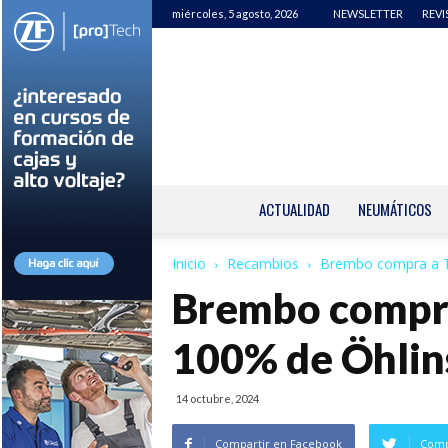
miércoles, 5 agosto, 2026
NEWSLETTER
REVI
ACTUALIDAD
NEUMÁTICOS
Inicio
Recambios
Brembo compra a T
Brembo compra
100% de Öhlin
14 octubre, 2024
Compartir en Facebook
Comp