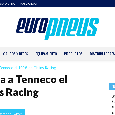
STA DIGITAL
PUBLICIDAD
GRUPOS Y REDES
EQUIPAMIENTO
PRODUCTOS
DISTRIBUIDORES
Europneus
enneco el 100% de Öhlins Racing
 a Tenneco el
E
s Racing
G
E
su
añ
artir en Twitter