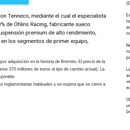
(E
n Tenneco, mediante el cual el especialista
E
ne
00% de Öhlins Racing, fabricante sueco
ar
suspensión premium de alto rendimiento,
m
, en los segmentos de primer equipo,
Ne
n
pa
r adquisición en la historia de Brembo. El precio de la
nos 370 millones de euros al tipo de cambio actual). La
La
ac
sponible.
ve
es reglamentarias habituales y se espera que se cierre a
eu
C
un
De