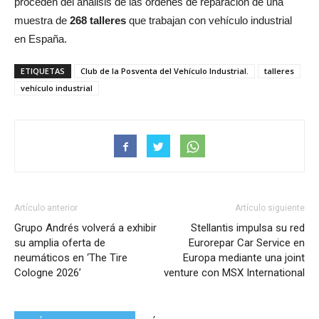
proceden del análisis de las órdenes de reparación de una
muestra de
268 talleres
que trabajan con vehículo industrial
en España.
ETIQUETAS
Club de la Posventa del Vehículo Industrial.
talleres
vehículo industrial
Artículo anterior
Artículo siguiente
Grupo Andrés volverá a exhibir
Stellantis impulsa su red
su amplia oferta de
Eurorepar Car Service en
neumáticos en ‘The Tire
Europa mediante una joint
Cologne 2026’
venture con MSX International