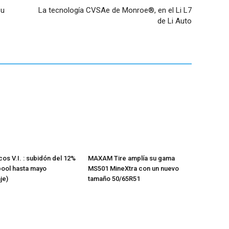
su
La tecnología CVSAe de Monroe®, en el Li L7
de Li Auto
os V.I. : subidón del 12%
MAXAM Tire amplía su gama
pool hasta mayo
MS501 MineXtra con un nuevo
je)
tamaño 50/65R51