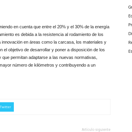
G
E
P
eniendo en cuenta que entre el 20% y el 30% de la energía
Di
iento es debida a la resistencia al rodamiento de los
a innovación en áreas como la carcasa, los materiales y
R
n el objetivo de desarrollar y poner a disposición de los
E
 y que permitan adaptarse a las nuevas normativas,
mayor número de kilómetros y contribuyendo a un
Twitter
Artículo siguiente