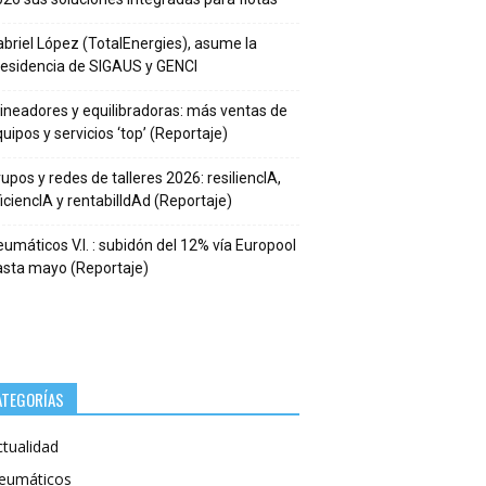
briel López (TotalEnergies), asume la
residencia de SIGAUS y GENCI
ineadores y equilibradoras: más ventas de
uipos y servicios ‘top’ (Reportaje)
upos y redes de talleres 2026: resiliencIA,
iciencIA y rentabilIdAd (Reportaje)
umáticos V.I. : subidón del 12% vía Europool
asta mayo (Reportaje)
ATEGORÍAS
ctualidad
eumáticos