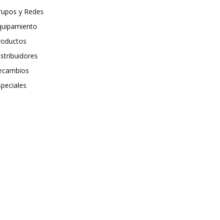
rupos y Redes
quipamiento
roductos
stribuidores
ecambios
speciales