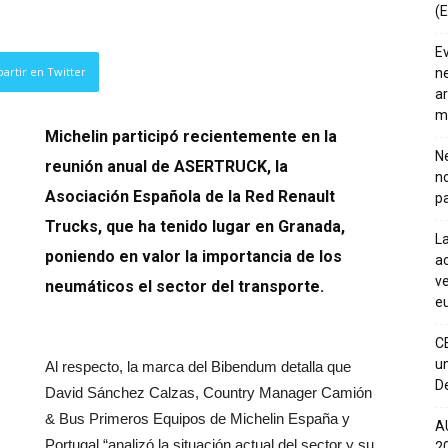
(E
E
artir en Twitter
ne
ar
m
Michelin participó recientemente en la
Ne
reunión anual de ASERTRUCK, la
n
Asociación Española de la Red Renault
pa
Trucks, que ha tenido lugar en Granada,
La
poniendo en valor la importancia de los
ac
ve
neumáticos el sector del transporte.
eu
C
un
Al respecto, la marca del Bibendum detalla que
De
David Sánchez Calzas, Country Manager Camión
& Bus Primeros Equipos de Michelin España y
A
Portugal “analizó la situación actual del sector y su
20