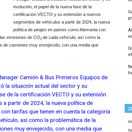
evolución, el papel de la nueva fase de la
Ga
certificación VECTO y su extensión a nuevos
p
segmentos de vehículos a partir de 2024, la nueva
política de peajes en países como Alemania con
Al
eq
y las emisiones de CO
de cada vehículo, así como la
2
que de camiones muy envejecido, con una media que
Gr
ef
Ne
h
Manager Camión & Bus Primeros Equipos de
ó la situación actual del sector y su
ase de la certificación VECTO y su extensión
a partir de 2024, la nueva política de
C
on tarifas que tienen en cuenta la categoría
ehículo, así como la problemática de la
A
iones muy envejecido, con una media que
N