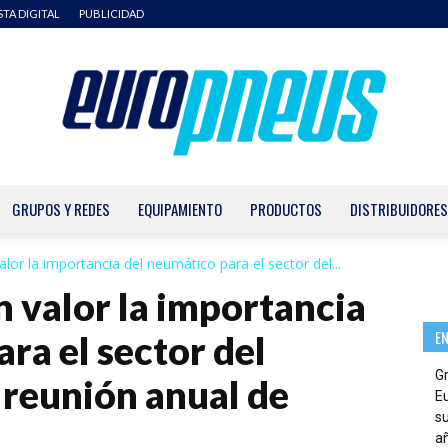
STA DIGITAL
PUBLICIDAD
GRUPOS Y REDES
EQUIPAMIENTO
PRODUCTOS
DISTRIBUIDORES
Europneus
lor la importancia del neumático para el sector del...
n valor la importancia
E
ra el sector del
G
 reunión anual de
E
su
añ