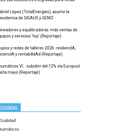
briel López (TotalEnergies), asume la
residencia de SIGAUS y GENCI
ineadores y equilibradoras: más ventas de
uipos y servicios ‘top’ (Reportaje)
upos y redes de talleres 2026: resiliencIA,
iciencIA y rentabilIdAd (Reportaje)
umáticos V.I. : subidón del 12% vía Europool
asta mayo (Reportaje)
ATEGORÍAS
ctualidad
eumáticos