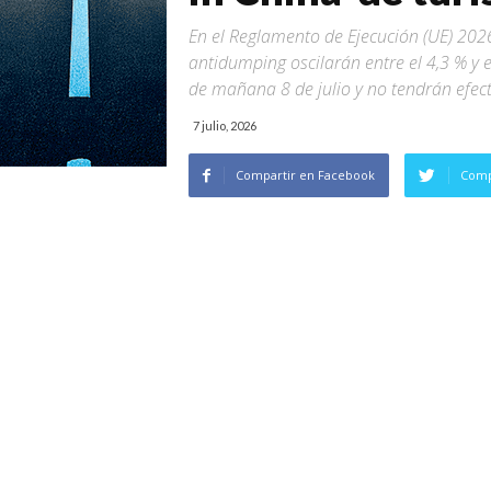
En el Reglamento de Ejecución (UE) 202
antidumping oscilarán entre el 4,3 % y e
de mañana 8 de julio y no tendrán efect
7 julio, 2026
Compartir en Facebook
Comp