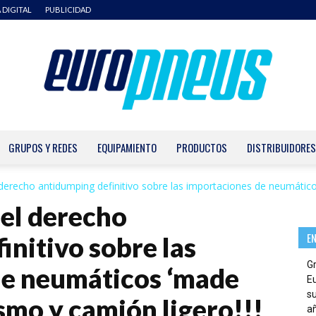
 DIGITAL
PUBLICIDAD
GRUPOS Y REDES
EQUIPAMIENTO
PRODUCTOS
DISTRIBUIDORES
Europneus
 derecho antidumping definitivo sobre las importaciones de neumáticos
 el derecho
E
initivo sobre las
G
de neumáticos ‘made
E
su
ismo y camión ligero!!!
añ