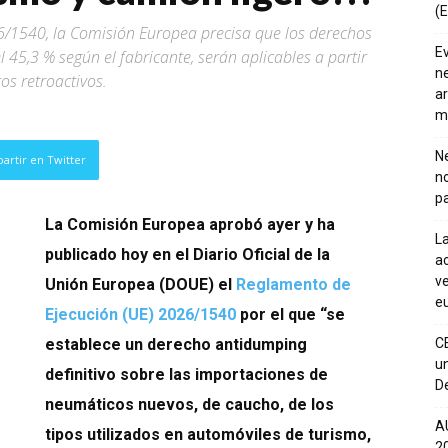
(E
6/1540, la Comisión Europea precisa que los derechos
E
l 45,3 % según el fabricante, serán aplicables a partir
ne
os retroactivos.
ar
m
Ne
artir en Twitter
n
pa
La Comisión Europea aprobó ayer y ha
La
publicado hoy en el Diario Oficial de la
ac
ve
Unión Europea (DOUE) el
Reglamento de
eu
Ejecución (UE) 2026/1540
por el que “se
establece un derecho antidumping
C
un
definitivo sobre las importaciones de
De
neumáticos nuevos, de caucho, de los
A
tipos utilizados en automóviles de turismo,
20