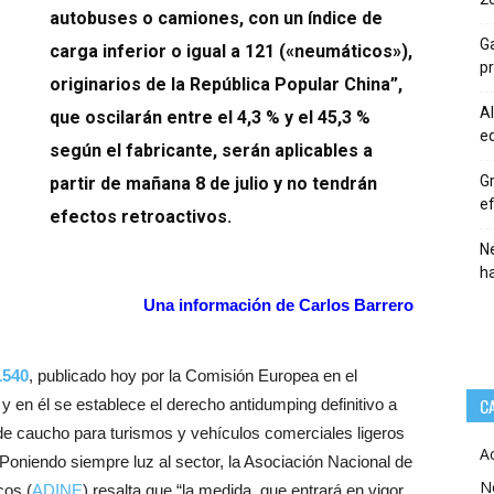
autobuses o camiones, con un índice de
Ga
carga inferior o igual a 121 («neumáticos»),
p
originarios de la República Popular China”,
Al
que oscilarán entre el 4,3 % y el 45,3 %
eq
según el fabricante, serán aplicables a
Gr
partir de mañana 8 de julio y no tendrán
ef
efectos retroactivos.
Ne
h
Una información de Carlos Barrero
1540
, publicado hoy por la Comisión Europea en el
C
 en él se establece el derecho antidumping definitivo a
e caucho para turismos y vehículos comerciales ligeros
A
 Poniendo siempre luz al sector, la Asociación Nacional de
N
cos (
ADINE
) resalta que “la medida, que entrará en vigor