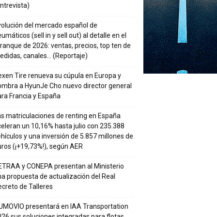
ntrevista)
volución del mercado español de
umáticos (sell in y sell out) al detalle en el
ranque de 2026: ventas, precios, top ten de
edidas, canales… (Reportaje)
xen Tire renueva su cúpula en Europa y
ombra a HyunJe Cho nuevo director general
ra Francia y España
s matriculaciones de renting en España
eleran un 10,16% hasta julio con 235.388
hículos y una inversión de 5.857 millones de
ros (¡+19,73%!), según AER
ETRAA y CONEPA presentan al Ministerio
a propuesta de actualización del Real
creto de Talleres
UMOVIO presentará en IAA Transportation
26 sus soluciones integradas para flotas