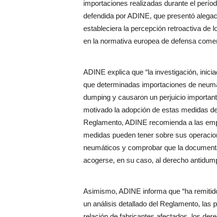
importaciones realizadas durante el períod
defendida por ADINE, que presentó alegaci
estableciera la percepción retroactiva de l
en la normativa europea de defensa comer
ADINE explica que “la investigación, inic
que determinadas importaciones de neumát
dumping y causaron un perjuicio importante
motivado la adopción de estas medidas de 
Reglamento, ADINE recomienda a las empr
medidas pueden tener sobre sus operacione
neumáticos y comprobar que la documentac
acogerse, en su caso, al derecho antidump
Asimismo, ADINE informa que “ha remitido
un análisis detallado del Reglamento, las p
relación de fabricantes afectados, los de