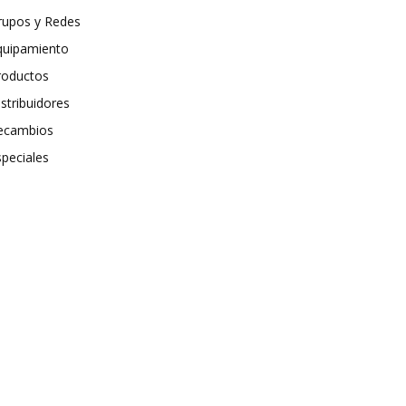
rupos y Redes
quipamiento
roductos
stribuidores
ecambios
speciales