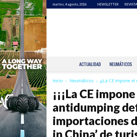
martes, 4 agosto, 2026
NEWSLETTER
REVISTA
ACTUALIDAD
NEUMÁTICOS
Inicio
Neumáticos
¡¡¡La CE impone el
¡¡¡La CE impone
antidumping def
importaciones 
in China’ de tur