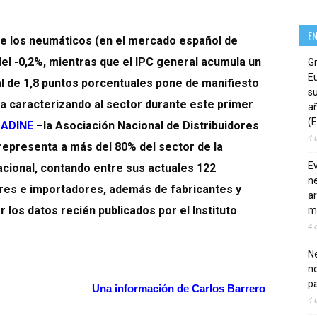
E
 de los neumáticos (en el mercado español de
del -0,2%, mientras que el IPC general acumula un
G
E
al de 1,8 puntos porcentuales pone de manifiesto
su
úa caracterizando al sector durante este primer
añ
(E
a
ADINE
–
la Asociación Nacional de Distribuidores
4 
epresenta a más del 80% del sector de la
E
acional, contando entre sus actuales 122
ne
res e importadores, además de fabricantes y
ar
r los datos recién publicados por el Instituto
m
4 
Ne
n
pa
Una información de Carlos Barrero
4 