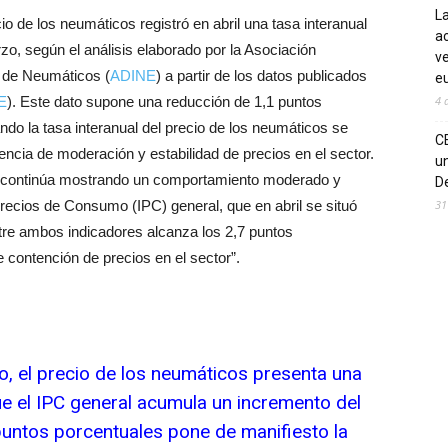
La
io de los neumáticos registró en abril una tasa interanual
ac
zo, según el análisis elaborado por la Asociación
ve
s de Neumáticos (
ADINE
) a partir de los datos publicados
eu
E
). Este dato supone una reducción de 1,1 puntos
4 
ndo la tasa interanual del precio de los neumáticos se
C
dencia de moderación y estabilidad de precios en el sector.
un
os continúa mostrando un comportamiento moderado y
De
recios de Consumo (IPC) general, que en abril se situó
31
ntre ambos indicadores alcanza los 2,7 puntos
 contención de precios en el sector”.
o, el precio de los neumáticos presenta una
ue el IPC general acumula un incremento del
 puntos porcentuales pone de manifiesto la