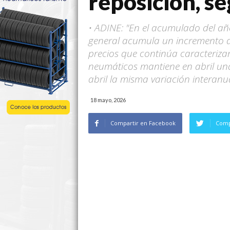
reposición, 
• ADINE: "En el acumulado del año
general acumula un incremento del
precios que continúa caracterizan
neumáticos mantiene en abril una 
abril la misma variación interanu
18 mayo, 2026
Compartir en Facebook
Comp