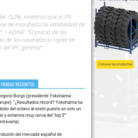
el -0,2%, mientras que el IPC
ne de manifiesto la estabilidad de
 • ADINE: "El precio de los
io de los neumáticos repite en
 del IPC general”.
NTRADAS RECIENTES
regorio Borgo (presidente Yokohama
urope): “¿Resultados récord? Yokohama ha
bido del octavo al sexto puesto en solo un
o y estamos muy cerca del ‘top 5’”
ntrevista)
volución del mercado español de