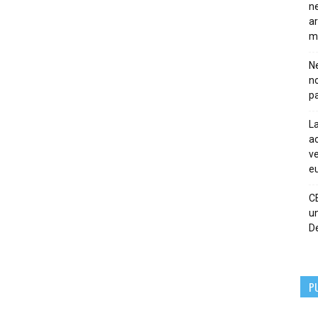
ne
ar
m
Ne
n
pa
La
ac
ve
eu
C
un
De
P