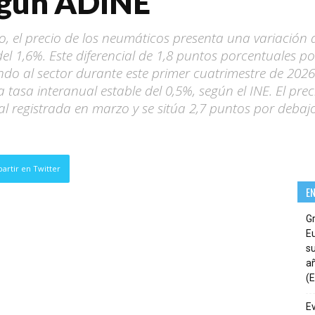
según ADINE
, el precio de los neumáticos presenta una variación d
 1,6%. Este diferencial de 1,8 puntos porcentuales po
do al sector durante este primer cuatrimestre de 2026".
tasa interanual estable del 0,5%, según el INE. El prec
al registrada en marzo y se sitúa 2,7 puntos por debajo
artir en Twitter
E
G
E
su
añ
(E
E