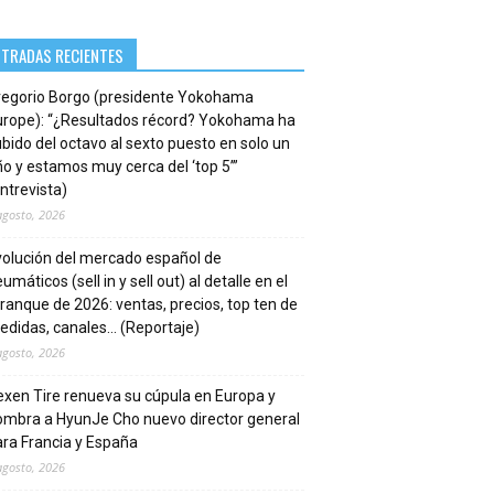
NTRADAS RECIENTES
regorio Borgo (presidente Yokohama
urope): “¿Resultados récord? Yokohama ha
bido del octavo al sexto puesto en solo un
o y estamos muy cerca del ‘top 5’”
ntrevista)
agosto, 2026
volución del mercado español de
umáticos (sell in y sell out) al detalle en el
ranque de 2026: ventas, precios, top ten de
edidas, canales… (Reportaje)
agosto, 2026
xen Tire renueva su cúpula en Europa y
ombra a HyunJe Cho nuevo director general
ra Francia y España
agosto, 2026