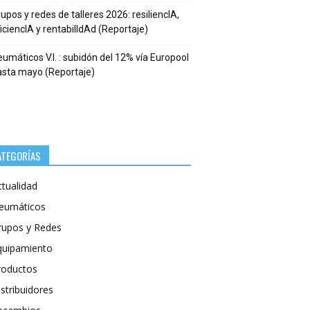
upos y redes de talleres 2026: resiliencIA,
iciencIA y rentabilIdAd (Reportaje)
umáticos V.I. : subidón del 12% vía Europool
asta mayo (Reportaje)
ATEGORÍAS
ctualidad
eumáticos
rupos y Redes
quipamiento
roductos
stribuidores