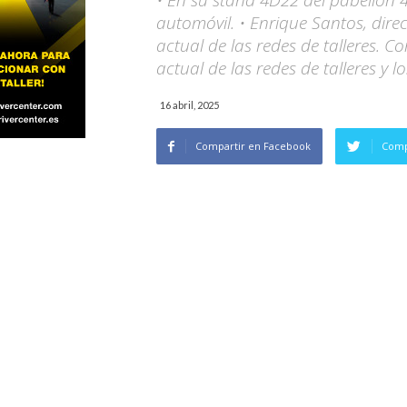
• En su stand 4D22 del pabellón 4
automóvil. • Enrique Santos, dire
actual de las redes de talleres. Co
actual de las redes de talleres y 
16 abril, 2025
Compartir en Facebook
Comp