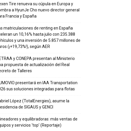
xen Tire renueva su cúpula en Europa y
ombra a HyunJe Cho nuevo director general
ra Francia y España
s matriculaciones de renting en España
eleran un 10,16% hasta julio con 235.388
hículos y una inversión de 5.857 millones de
ros (¡+19,73%!), según AER
ETRAA y CONEPA presentan al Ministerio
a propuesta de actualización del Real
creto de Talleres
UMOVIO presentará en IAA Transportation
26 sus soluciones integradas para flotas
briel López (TotalEnergies), asume la
residencia de SIGAUS y GENCI
ineadores y equilibradoras: más ventas de
uipos y servicios ‘top’ (Reportaje)