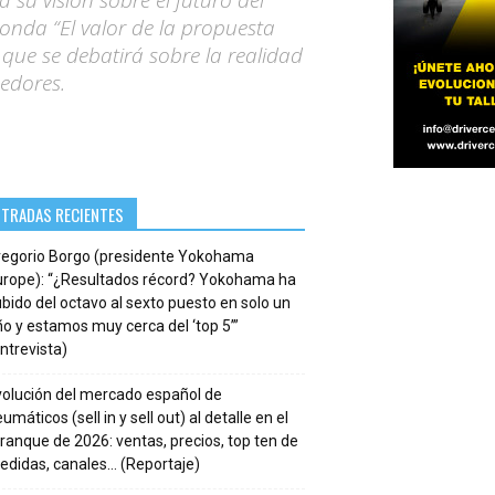
su visión sobre el futuro del
onda “El valor de la propuesta
el que se debatirá sobre la realidad
eedores.
NTRADAS RECIENTES
regorio Borgo (presidente Yokohama
urope): “¿Resultados récord? Yokohama ha
bido del octavo al sexto puesto en solo un
o y estamos muy cerca del ‘top 5’”
ntrevista)
volución del mercado español de
umáticos (sell in y sell out) al detalle en el
ranque de 2026: ventas, precios, top ten de
edidas, canales… (Reportaje)