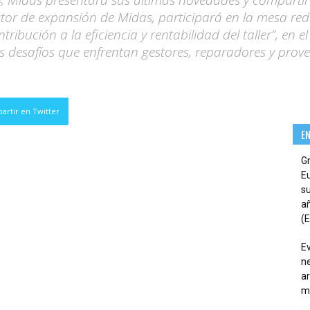
, Midas presentará sus últimas novedades y compartirá 
ctor de expansión de Midas, participará en la mesa red
ntribución a la eficiencia y rentabilidad del taller”, en 
los desafíos que enfrentan gestores, reparadores y prov
artir en Twitter
E
G
E
su
añ
(E
E
ne
ar
m