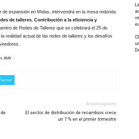
La
ac
or de expansión en Midas, intervendrá en la mesa redonda
ve
des de talleres. Contribución a la eficiencia y
eu
entro de Redes de Talleres que se celebrará el 25 de
la realidad actual de las redes de talleres y los desafíos
C
un
oveedores.
De
c 2025
Twitter
Artículo siguiente
 de
El sector de distribución de recambios crece
un 7 % en el primer trimestre