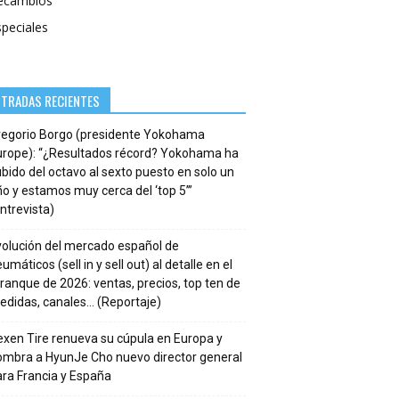
ecambios
speciales
NTRADAS RECIENTES
regorio Borgo (presidente Yokohama
urope): “¿Resultados récord? Yokohama ha
bido del octavo al sexto puesto en solo un
o y estamos muy cerca del ‘top 5’”
ntrevista)
volución del mercado español de
umáticos (sell in y sell out) al detalle en el
ranque de 2026: ventas, precios, top ten de
edidas, canales… (Reportaje)
xen Tire renueva su cúpula en Europa y
ombra a HyunJe Cho nuevo director general
ra Francia y España