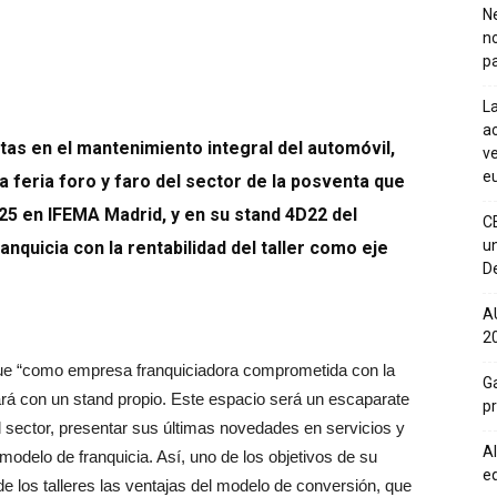
Ne
n
pa
La
ac
as en el mantenimiento integral del automóvil,
ve
eu
 feria foro y faro del sector de la posventa que
2025 en IFEMA Madrid, y en su stand 4D22 del
C
un
nquicia con la rentabilidad del taller como eje
De
A
20
que “como empresa franquiciadora comprometida con la
Ga
tará con un stand propio. Este espacio será un escaparate
p
el sector, presentar sus últimas novedades en servicios y
Al
modelo de franquicia. Así, uno de los objetivos de su
eq
de los talleres las ventajas del modelo de conversión, que