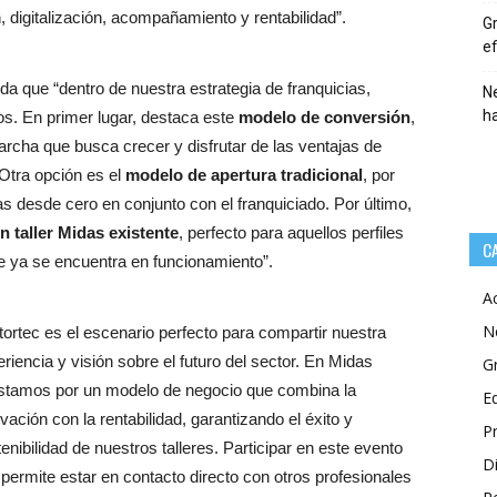
 digitalización, acompañamiento y rentabilidad”.
Gr
ef
da que “dentro de nuestra estrategia de franquicias,
Ne
h
s. En primer lugar, destaca este
modelo de conversión
,
archa que busca crecer y disfrutar de las ventajas de
Otra opción es el
modelo de apertura tradicional
, por
s desde cero en conjunto con el franquiciado. Por último,
 taller Midas existente
, perfecto para aquellos perfiles
C
ue ya se encuentra en funcionamiento”.
A
N
ortec es el escenario perfecto para compartir nuestra
riencia y visión sobre el futuro del sector. En Midas
G
stamos por un modelo de negocio que combina la
E
vación con la rentabilidad, garantizando el éxito y
P
enibilidad de nuestros talleres. Participar en este evento
Di
permite estar en contacto directo con otros profesionales