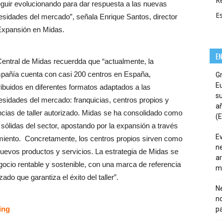
R
guir evolucionando para dar respuesta a las nuevas
E
esidades del mercado”, señala Enrique Santos, director
Expansión en Midas.
E
entral de Midas recuerdda que “actualmente, la
pañía cuenta con casi 200 centros en España,
G
E
ribuidos en diferentes formatos adaptados a las
su
sidades del mercado: franquicias, centros propios y
añ
ncias de taller autorizado. Midas se ha consolidado como
(E
ólidas del sector, apostando por la expansión a través
E
imiento. Concretamente, los centros propios sirven como
ne
nuevos productos y servicios. La estrategia de Midas se
ar
gocio rentable y sostenible, con una marca de referencia
m
ado que garantiza el éxito del taller”.
Ne
n
ing
pa