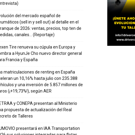
ntrevista)
volución del mercado español de
umáticos (sell in y sell out) al detalle en el
ranque de 2026: ventas, precios, top ten de
edidas, canales… (Reportaje)
xen Tire renueva su cúpula en Europa y
ombra a HyunJe Cho nuevo director general
ra Francia y España
s matriculaciones de renting en España
eleran un 10,16% hasta julio con 235.388
hículos y una inversión de 5.857 millones de
ros (¡+19,73%!), según AER
ETRAA y CONEPA presentan al Ministerio
a propuesta de actualización del Real
creto de Talleres
UMOVIO presentará en IAA Transportation
26 sus soluciones integradas para flotas