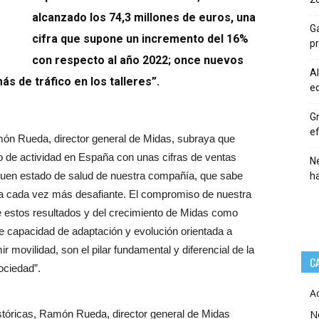
alcanzado los 74,3 millones de euros, una
Ga
cifra que supone un incremento del 16%
p
con respecto al año 2022; once nuevos
Al
s de tráfico en los talleres”.
eq
Gr
ef
ón Rueda, director general de Midas, subraya que
o de actividad en España con unas cifras de ventas
Ne
 buen estado de salud de nuestra compañía, que sabe
h
ria cada vez más desafiante. El compromiso de nuestra
de estos resultados y del crecimiento de Midas como
le capacidad de adaptación y evolución orientada a
movilidad, son el pilar fundamental y diferencial de la
C
ociedad”.
A
stóricas, Ramón Rueda, director general de Midas
N