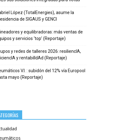
briel López (TotalEnergies), asume la
residencia de SIGAUS y GENCI
ineadores y equilibradoras: más ventas de
uipos y servicios ‘top’ (Reportaje)
upos y redes de talleres 2026: resiliencIA,
iciencIA y rentabilIdAd (Reportaje)
umáticos V.I. : subidón del 12% vía Europool
asta mayo (Reportaje)
ATEGORÍAS
ctualidad
eumáticos