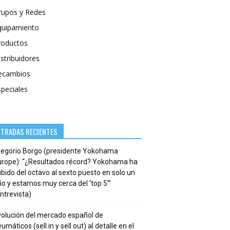
rupos y Redes
quipamiento
roductos
stribuidores
ecambios
speciales
NTRADAS RECIENTES
regorio Borgo (presidente Yokohama
urope): “¿Resultados récord? Yokohama ha
bido del octavo al sexto puesto en solo un
o y estamos muy cerca del ‘top 5’”
ntrevista)
volución del mercado español de
umáticos (sell in y sell out) al detalle en el