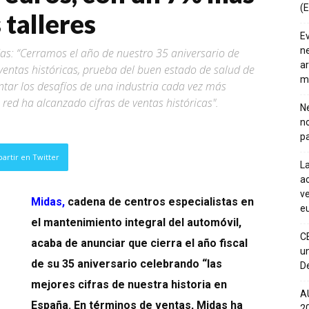
(E
 talleres
E
ne
as: “Cerramos el año de nuestro 35 aniversario de
ar
ventas históricas, prueba del buen estado de salud de
m
tar los desafíos de una industria cada vez más
 red ha alcanzado cifras de ventas históricas".
Ne
n
pa
artir en Twitter
La
ac
ve
Midas
,
cadena de centros especialistas en
eu
el mantenimiento integral del automóvil,
C
acaba de anunciar que cierra el año fiscal
un
de su 35 aniversario celebrando “las
De
mejores cifras de nuestra historia en
A
España. En términos de ventas, Midas ha
20