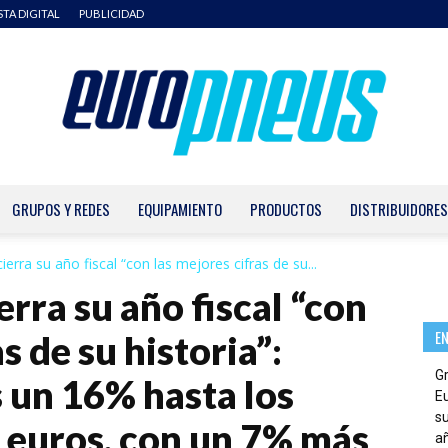
STA DIGITAL
PUBLICIDAD
GRUPOS Y REDES
EQUIPAMIENTO
PRODUCTOS
DISTRIBUIDORES
Europneus
erra su año fiscal “con las mejores cifras de su...
rra su año fiscal “con
E
s de su historia”:
G
s un 16% hasta los
E
su
e euros, con un 7% más
añ