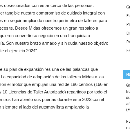
 obsesionados con estar cerca de las personas.
G
r tangible nuestro compromiso de cuidado integral con
E
os en seguir ampliando nuestro perímetro de talleres para
P
 necesite. Desde Midas ofrecemos un gran respaldo a
Di
quieren convertir su negocio en una franquicia o
R
a. Son nuestro brazo armado y sin duda nuestro objetivo
E
e el ejercicio 2024”.
e su plan de expansión “es una de las palancas que
E
 La capacidad de adaptación de los talleres Midas a las
 son el motor que empujan una red de 186 centros (166 en
G
E
 10 Licencias de Taller Autorizado) repartidos por todo el
su
centros han abierto sus puertas durante este 2023 con el
añ
 siempre al lado del automovilista ampliando la
(E
E
ne