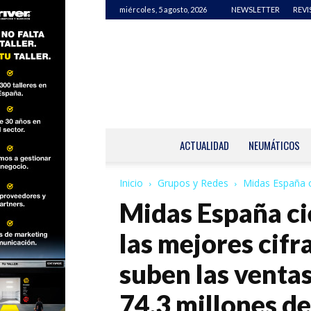
miércoles, 5 agosto, 2026
NEWSLETTER
REVI
ACTUALIDAD
NEUMÁTICOS
Inicio
Grupos y Redes
Midas España ci
Midas España cie
las mejores cifra
suben las venta
74,3 millones d