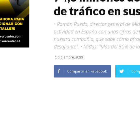
de tráfico en sus
• Ramón Rueda, director general de Mid
actividad en España con unas cifras de 
nuestra compañía, que sabe cómo afron
desafiante". • Midas: "Más del 50% de la
1 diciembre, 2023
Compartir en Facebook
Comp