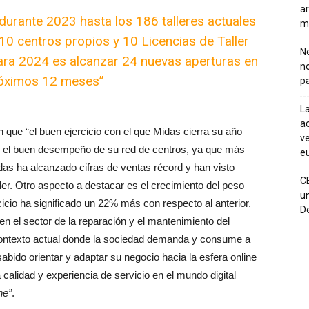
ar
urante 2023 hasta los 186 talleres actuales
m
10 centros propios y 10 Licencias de Taller
Ne
para 2024 es alcanzar 24 nuevas aperturas en
n
róximos 12 meses”
pa
La
ac
 que “el buen ejercicio con el que Midas cierra su año
ve
or el buen desempeño de su red de centros, ya que más
eu
idas ha alcanzado cifras de ventas récord y han visto
C
ller. Otro aspecto a destacar es el crecimiento del peso
un
rcicio ha significado un 22% más con respecto al anterior.
De
en el sector de la reparación y el mantenimiento del
 contexto actual donde la sociedad demanda y consume a
abido orientar y adaptar su negocio hacia la esfera online
calidad y experiencia de servicio en el mundo digital
ine”
.