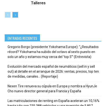
Talleres
ENTRADAS RECIENTES
Gregorio Borgo (presidente Yokohama Europe): “¿Resultados
récord? Yokohama ha subido del octavo al sexto puesto en
solo un año y estamos muy cerca del ‘top 5’” (Entrevista)
Evolución del mercado español de neumáticos (sell in y sell
out) al detalle en el arranque de 2026: ventas, precios, top ten
de medidas, canales… (Reportaje)
Nexen Tire renueva su cúpula en Europa y nombra a HyunJe
Cho nuevo director general para Francia y España
Las matriculaciones de renting en España aceleran un 10,16%
hasta julio con 235.388 vehículos y una inversión de 5.857