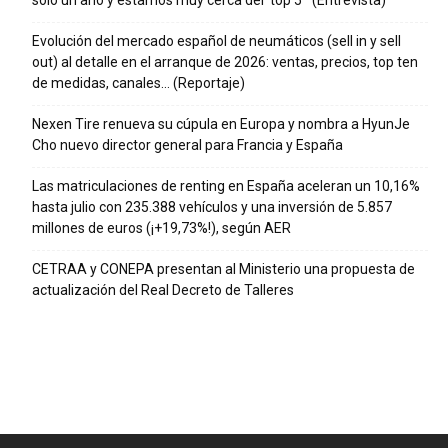
solo un año y estamos muy cerca del ‘top 5’” (Entrevista)
Evolución del mercado español de neumáticos (sell in y sell
out) al detalle en el arranque de 2026: ventas, precios, top ten
de medidas, canales… (Reportaje)
Nexen Tire renueva su cúpula en Europa y nombra a HyunJe
Cho nuevo director general para Francia y España
Las matriculaciones de renting en España aceleran un 10,16%
hasta julio con 235.388 vehículos y una inversión de 5.857
millones de euros (¡+19,73%!), según AER
CETRAA y CONEPA presentan al Ministerio una propuesta de
actualización del Real Decreto de Talleres