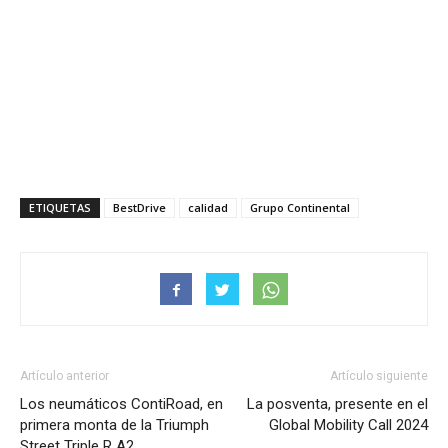
ETIQUETAS
BestDrive
calidad
Grupo Continental
Artículo anterior
Artículo siguiente
Los neumáticos ContiRoad, en
La posventa, presente en el
primera monta de la Triumph
Global Mobility Call 2024
Street Triple R A2