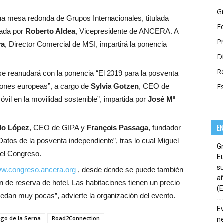
G
na mesa redonda de Grupos Internacionales, titulada
E
rada por
Roberto Aldea
, Vicepresidente de ANCERA. A
P
ya
, Director Comercial de MSI, impartirá la ponencia
Di
R
se reanudará con la ponencia “El 2019 para la posventa
ciones europeas”, a cargo de
Sylvia Gotzen
, CEO de
E
vil en la movilidad sostenible”, impartida por
José Mª
E
do López
, CEO de GIPA y
François Passaga
, fundador
Datos de la posventa independiente”, tras lo cual Miguel
G
del Congreso.
E
su
w.congreso.ancera.org
, desde donde se puede también
añ
tín de reserva de hotel. Las habitaciones tienen un precio
(E
uedan muy pocas”, advierte la organización del evento.
E
igo de la Serna
Road2Connection
ne