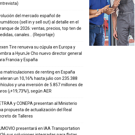
ntrevista)
volución del mercado español de
umáticos (sell in y sell out) al detalle en el
ranque de 2026: ventas, precios, top ten de
edidas, canales… (Reportaje)
xen Tire renueva su cúpula en Europa y
ombra a HyunJe Cho nuevo director general
ra Francia y España
s matriculaciones de renting en España
eleran un 10,16% hasta julio con 235.388
hículos y una inversión de 5.857 millones de
ros (¡+19,73%!), según AER
ETRAA y CONEPA presentan al Ministerio
a propuesta de actualización del Real
creto de Talleres
UMOVIO presentará en IAA Transportation
26 sus soluciones integradas para flotas