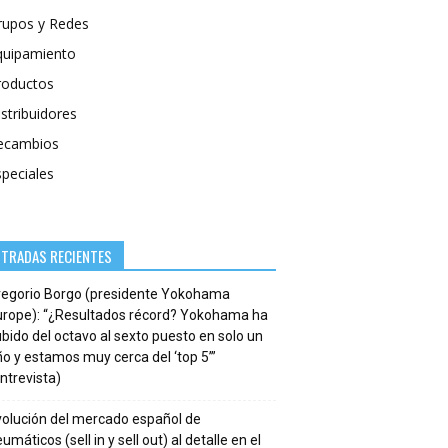
rupos y Redes
quipamiento
roductos
stribuidores
ecambios
speciales
NTRADAS RECIENTES
regorio Borgo (presidente Yokohama
urope): “¿Resultados récord? Yokohama ha
bido del octavo al sexto puesto en solo un
o y estamos muy cerca del ‘top 5’”
ntrevista)
volución del mercado español de
umáticos (sell in y sell out) al detalle en el