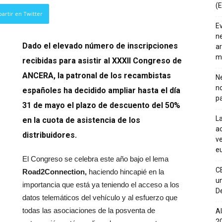
(E
artir en Twitter
E
ne
Dado el elevado número de inscripciones
ar
m
recibidas para asistir al XXXII Congreso de
ANCERA, la patronal de los recambistas
Ne
n
españoles ha decidido ampliar hasta el día
pa
31 de mayo el plazo de descuento del 50%
La
en la cuota de asistencia de los
ac
distribuidores.
ve
eu
El Congreso se celebra este año bajo el lema
C
Road2Connection,
haciendo hincapié en la
un
importancia que está ya teniendo el acceso a los
De
datos telemáticos del vehículo y al esfuerzo que
todas las asociaciones de la posventa de
A
20