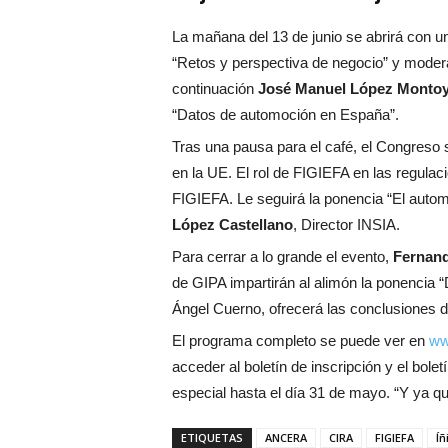
La mañana del 13 de junio se abrirá con u
“Retos y perspectiva de negocio” y mode
continuación
José Manuel López Monto
“Datos de automoción en España”.
Tras una pausa para el café, el Congreso 
en la UE. El rol de FIGIEFA en las regula
FIGIEFA. Le seguirá la ponencia “El automó
López Castellano
, Director INSIA.
Para cerrar a lo grande el evento,
Fernan
de GIPA impartirán al alimón la ponencia “
Ángel Cuerno, ofrecerá las conclusiones 
El programa completo se puede ver en
ww
acceder al boletín de inscripción y el bole
especial hasta el día 31 de mayo. “Y ya q
ETIQUETAS
ANCERA
CIRA
FIGIEFA
Íñ