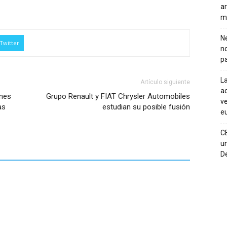
ar
m
Ne
Twitter
n
pa
La
Artículo siguiente
ac
ones
Grupo Renault y FIAT Chrysler Automobiles
ve
as
estudian su posible fusión
eu
C
un
De