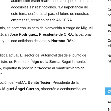
automoción están realizando para que estos sean
accesibles sin restricciones. “La importancia de
Ga
este tema será crucial para el futuro de nuestras
p
empresas”, recalcan desde ANCERA.
Al
junio, se abre con un acto de bienvenida a cargo de
Miguel
eq
;
Juan José Rodríguez, Presidente de CIRA
, la patronal
 y entidad anfitriona del acto; y
Hartmut Röhl,
Gr
ef
lítica actual. El sector del automóvil desde el punto de
Ne
h
Ministro de Fomento,
Íñigo de la Serna
. Seguidamente,
A, impartirá la ponencia “Acceso al mantenimiento de
s”
moción de IFEMA,
Benito Tesier
, Presidente de la
 y
Miguel Ángel Cuerno
, ofrecerán a continuación las
C
A
N