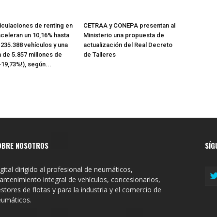
iculaciones de renting en
CETRAA y CONEPA presentan al
celeran un 10,16% hasta
Ministerio una propuesta de
n 235.388 vehículos y una
actualización del Real Decreto
n de 5.857 millones de
de Talleres
+19,73%!), según...
OBRE NOSOTROS
SÍG
gital dirigido al profesional de neumáticos,
ntenimiento integral de vehículos, concesionarios,
stores de flotas y para la industria y el comercio de
eumáticos.