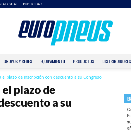
STA DIGITAL
PUBLICIDAD
GRUPOS Y REDES
EQUIPAMIENTO
PRODUCTOS
DISTRIBUIDORES
Europneus
el plazo de inscripción con descuento a su Congreso
el plazo de
E
 descuento a su
G
E
su
añ