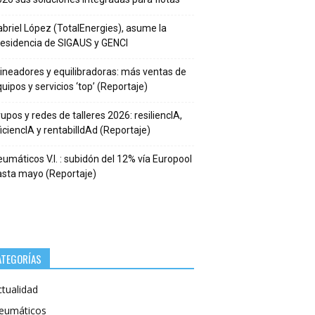
briel López (TotalEnergies), asume la
residencia de SIGAUS y GENCI
ineadores y equilibradoras: más ventas de
uipos y servicios ‘top’ (Reportaje)
upos y redes de talleres 2026: resiliencIA,
iciencIA y rentabilIdAd (Reportaje)
umáticos V.I. : subidón del 12% vía Europool
asta mayo (Reportaje)
ATEGORÍAS
ctualidad
eumáticos