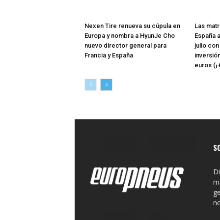
Nexen Tire renueva su cúpula en
Las matr
Europa y nombra a HyunJe Cho
España a
nuevo director general para
julio co
Francia y España
inversió
euros (¡
S
Di
ma
ge
n