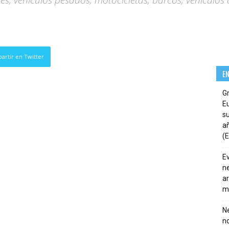
es, vehículos pesados, motocicletas, barcos, vehículos
artir en Twitter
E
G
E
su
añ
(E
E
ne
ar
m
Ne
n