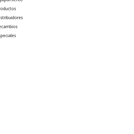
roductos
stribuidores
ecambios
speciales