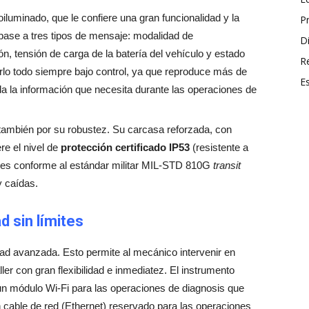
oiluminado, que le confiere una gran funcionalidad y la
P
n base a tres tipos de mensaje: modalidad de
Di
n, tensión de carga de la batería del vehículo y estado
R
rlo todo siempre bajo control, ya que reproduce más de
E
a la información que necesita durante las operaciones de
mbién por su robustez. Su carcasa reforzada, con
re el nivel de
protección certificado IP53
(resistente a
 es conforme al estándar militar MIL-STD 810G
transit
y caídas.
 sin límites
dad avanzada. Esto permite al mecánico intervenir en
ller con gran flexibilidad e inmediatez. El instrumento
un módulo Wi-Fi para las operaciones de diagnosis que
 cable de red (Ethernet) reservado para las operaciones