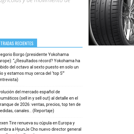
 agrícolas y de movimiento de
NTRADAS RECIENTES
regorio Borgo (presidente Yokohama
urope): “¿Resultados récord? Yokohama ha
bido del octavo al sexto puesto en solo un
o y estamos muy cerca del ‘top 5’”
ntrevista)
volución del mercado español de
umáticos (sell in y sell out) al detalle en el
ranque de 2026: ventas, precios, top ten de
edidas, canales… (Reportaje)
xen Tire renueva su cúpula en Europa y
ombra a HyunJe Cho nuevo director general