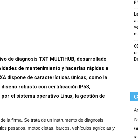
pa
La
ac
ve
eu
C
un
tivo de diagnosis TXT MULTIHUB, desarrollado
De
ividades de mantenimiento y hacerlas rápidas e
EXA dispone de características únicas, como la
l diseño robusto con certificación IP53,
 por el sistema operativo Linux, la gestión de
C
.
A
N
e la firma. Se trata de un instrumento de diagnosis
ulos pesados, motocicletas, barcos, vehículos agrícolas y
G
E