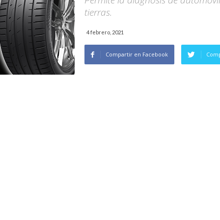
Permite la diagnosis de automóvil
tierras.
4 febrero, 2021
Compartir en Facebook
Comp