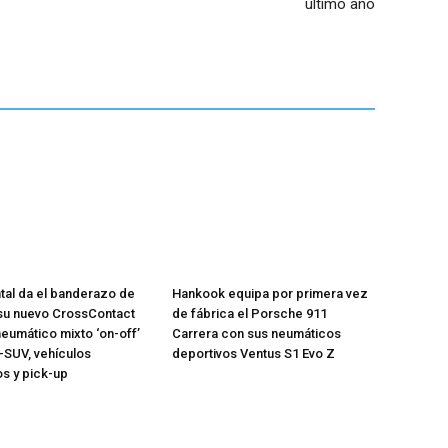
último año
tal da el banderazo de
Hankook equipa por primera vez
 su nuevo CrossContact
de fábrica el Porsche 911
neumático mixto ‘on-off’
Carrera con sus neumáticos
-SUV, vehículos
deportivos Ventus S1 Evo Z
os y pick-up