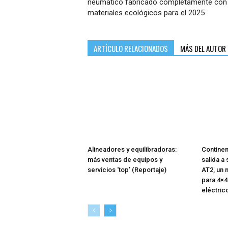
neumático fabricado completamente con
materiales ecológicos para el 2025
ARTÍCULO RELACIONADOS
MÁS DEL AUTOR
Alineadores y equilibradoras:
Continen
más ventas de equipos y
salida a
servicios ‘top’ (Reportaje)
AT2, un 
para 4×4
eléctric