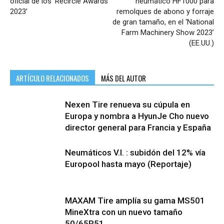
oficial de los ‘Recircle Awards
neumático HF1000 para
2023’
remolques de abono y forraje
de gran tamaño, en el ‘National
Farm Machinery Show 2023’
(EE.UU.)
ARTÍCULO RELACIONADOS
MÁS DEL AUTOR
Nexen Tire renueva su cúpula en
Europa y nombra a HyunJe Cho nuevo
director general para Francia y España
Neumáticos V.I. : subidón del 12% vía
Europool hasta mayo (Reportaje)
MAXAM Tire amplía su gama MS501
MineXtra con un nuevo tamaño
50/65R51