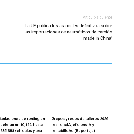
Artículo siguiente
La UE publica los aranceles definitivos sobre
las importaciones de neumáticos de camión
‘made in China’
iculaciones de renting en
Grupos y redes de talleres 2026:
celeran un 10,16% hasta
resiliencIA, eficiencIA y
n 235.388 vehículos y una
rentabilIdAd (Reportaje)