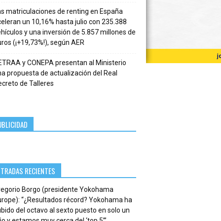
s matriculaciones de renting en España
eleran un 10,16% hasta julio con 235.388
hículos y una inversión de 5.857 millones de
ros (¡+19,73%!), según AER
ETRAA y CONEPA presentan al Ministerio
a propuesta de actualización del Real
creto de Talleres
UBLICIDAD
NTRADAS RECIENTES
regorio Borgo (presidente Yokohama
urope): “¿Resultados récord? Yokohama ha
bido del octavo al sexto puesto en solo un
o y estamos muy cerca del ‘top 5’”