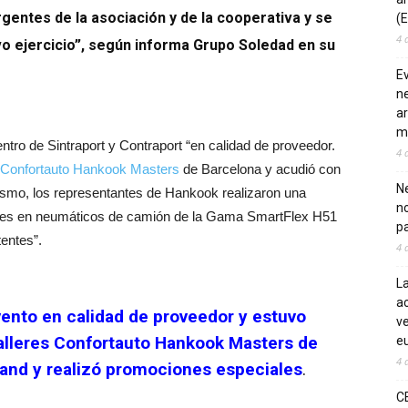
gentes de la asociación y de la cooperativa y se
(E
4 
vo ejercicio”, según informa Grupo Soledad en su
E
ne
ar
m
tro de Sintraport y Contraport “en calidad de proveedor.
4 
Confortauto Hankook Masters
de Barcelona y acudió con
Ne
smo, los representantes de Hankook realizaron una
n
ades en neumáticos de camión de la Gama SmartFlex H51
pa
entes”.
4 
La
ac
ento en calidad de proveedor y estuvo
ve
talleres Confortauto Hankook Masters de
eu
4 
tand y realizó promociones especiales
.
C