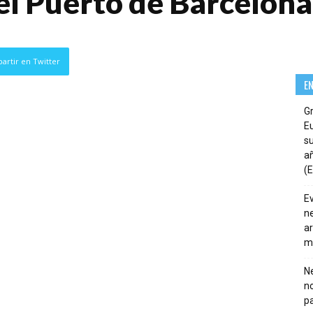
el Puerto de Barcelona
artir en Twitter
E
G
E
su
añ
(E
E
ne
ar
m
Ne
n
pa