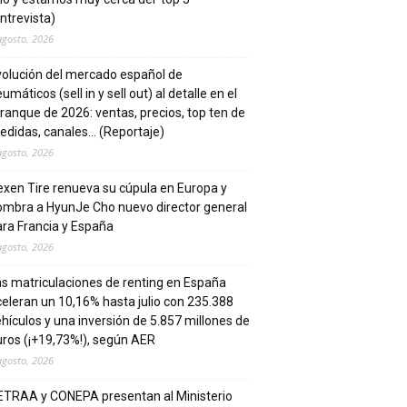
ntrevista)
agosto, 2026
volución del mercado español de
umáticos (sell in y sell out) al detalle en el
ranque de 2026: ventas, precios, top ten de
edidas, canales… (Reportaje)
agosto, 2026
xen Tire renueva su cúpula en Europa y
ombra a HyunJe Cho nuevo director general
ra Francia y España
agosto, 2026
s matriculaciones de renting en España
eleran un 10,16% hasta julio con 235.388
hículos y una inversión de 5.857 millones de
ros (¡+19,73%!), según AER
agosto, 2026
ETRAA y CONEPA presentan al Ministerio