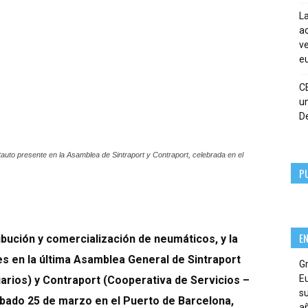
La
ac
ve
eu
C
un
De
uto presente en la Asamblea de Sintraport y Contraport, celebrada en el
P
E
ribución y comercialización de neumáticos, y la
s en la última Asamblea General de
Sintraport
G
E
arios) y
Contraport
(Cooperativa de Servicios –
su
ábado 25 de marzo en el Puerto de Barcelona,
añ