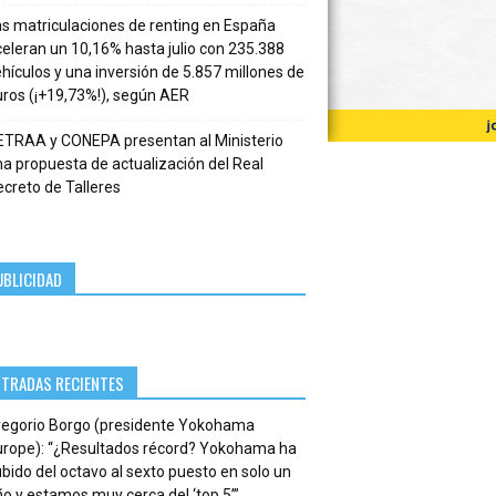
s matriculaciones de renting en España
eleran un 10,16% hasta julio con 235.388
hículos y una inversión de 5.857 millones de
ros (¡+19,73%!), según AER
ETRAA y CONEPA presentan al Ministerio
a propuesta de actualización del Real
creto de Talleres
UBLICIDAD
NTRADAS RECIENTES
regorio Borgo (presidente Yokohama
urope): “¿Resultados récord? Yokohama ha
bido del octavo al sexto puesto en solo un
o y estamos muy cerca del ‘top 5’”