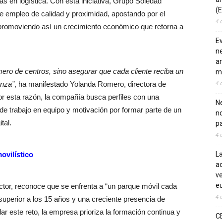
as en logística. Con esta iniciativa, Grupo Soledad
(E
e empleo de calidad y proximidad, apostando por el
4 
promoviendo así un crecimiento económico que retorna a
E
ne
ar
mero de centros, sino asegurar que cada cliente reciba un
m
4 
anza”
, ha manifestado Yolanda Romero, directora de
esta razón, la compañía busca perfiles con una
Ne
e trabajo en equipo y motivación por formar parte de un
n
tal.
pa
4 
ovilístico
La
ac
ve
eu
ector, reconoce que se enfrenta a “un parque móvil cada
4 
uperior a los 15 años y una creciente presencia de
ar este reto, la empresa prioriza la formación continua y
C