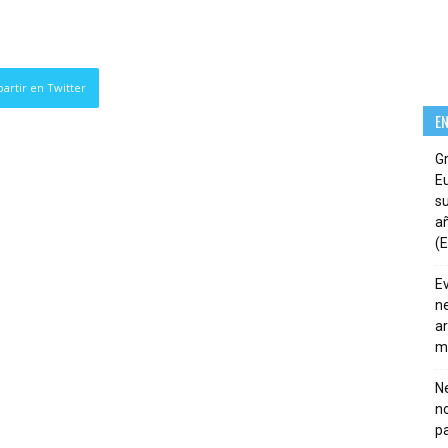
artir en Twitter
E
G
E
su
añ
(E
E
ne
ar
m
Ne
n
pa