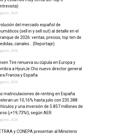
ntrevista)
agosto, 2026
volución del mercado español de
umáticos (sell in y sell out) al detalle en el
ranque de 2026: ventas, precios, top ten de
edidas, canales… (Reportaje)
agosto, 2026
xen Tire renueva su cúpula en Europa y
ombra a HyunJe Cho nuevo director general
ra Francia y España
agosto, 2026
s matriculaciones de renting en España
eleran un 10,16% hasta julio con 235.388
hículos y una inversión de 5.857 millones de
ros (¡+19,73%!), según AER
agosto, 2026
ETRAA y CONEPA presentan al Ministerio