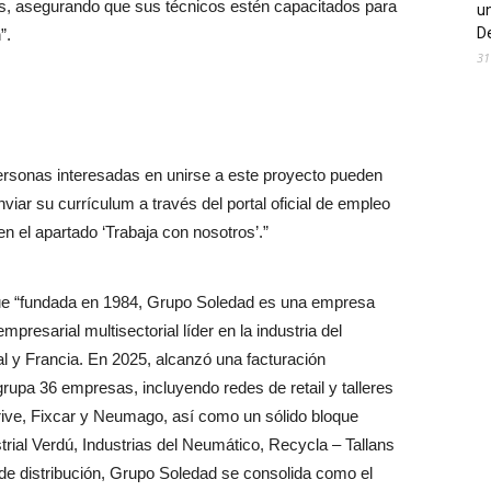
os, asegurando que sus técnicos estén capacitados para
un
De
”.
31
ersonas interesadas en unirse a este proyecto pueden
nviar su currículum a través del portal oficial de empleo
 en el apartado ‘Trabaja con nosotros’.”
e “fundada en 1984, Grupo Soledad es una empresa
presarial multisectorial líder en la industria del
l y Francia. En 2025, alcanzó una facturación
upa 36 empresas, incluyendo redes de retail y talleres
rive, Fixcar y Neumago, así como un sólido bloque
rial Verdú, Industrias del Neumático, Recycla – Tallans
 de distribución, Grupo Soledad se consolida como el