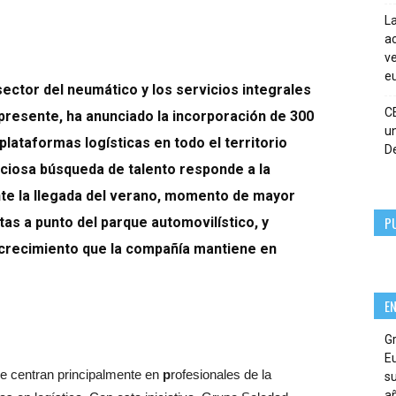
La
ac
ve
eu
ector del neumático y los servicios integrales
C
 presente, ha anunciado la incorporación de 300
un
plataformas logísticas en todo el territorio
De
ciosa búsqueda de talento responde a la
nte la llegada del verano, momento de mayor
P
s a punto del parque automovilístico, y
 crecimiento que la compañía mantiene en
E
G
E
se centran principalmente en
p
rofesionales de la
su
añ