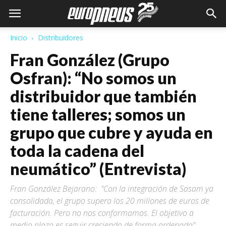
Inicio
Distribuidores
Fran González (Grupo
Osfran): “No somos un
distribuidor que también
tiene talleres; somos un
grupo que cubre y ayuda en
toda la cadena del
neumático” (Entrevista)
Fran González Bejarano: "Con la integración de Sasam ya
consolidada, el grupo supera los 20 millones de euros de
facturación. Pero no nos conformamos. El objetivo a
medio plazo es seguir creciendo de forma ordenada"