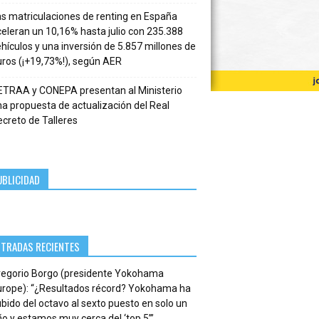
s matriculaciones de renting en España
eleran un 10,16% hasta julio con 235.388
hículos y una inversión de 5.857 millones de
ros (¡+19,73%!), según AER
ETRAA y CONEPA presentan al Ministerio
a propuesta de actualización del Real
creto de Talleres
UBLICIDAD
NTRADAS RECIENTES
regorio Borgo (presidente Yokohama
urope): “¿Resultados récord? Yokohama ha
bido del octavo al sexto puesto en solo un
o y estamos muy cerca del ‘top 5’”