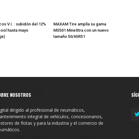
os V.I. : subidón del 12%
MAXAM Tire amplía su gama
pool hasta mayo
MS501 MineXtra con un nuevo
je)
tamaño 50/65R51
OBRE NOSOTROS
SÍG
gital dirigido al profesional de neumáticos,
ntenimiento integral de vehículos, concesionarios,
stores de flotas y para la industria y el comercio de
eumáticos.