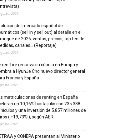
ntrevista)
agosto, 2026
volución del mercado español de
umáticos (sell in y sell out) al detalle en el
ranque de 2026: ventas, precios, top ten de
edidas, canales… (Reportaje)
agosto, 2026
xen Tire renueva su cúpula en Europa y
ombra a HyunJe Cho nuevo director general
ra Francia y España
agosto, 2026
s matriculaciones de renting en España
eleran un 10,16% hasta julio con 235.388
hículos y una inversión de 5.857 millones de
ros (¡+19,73%!), según AER
agosto, 2026
ETRAA y CONEPA presentan al Ministerio