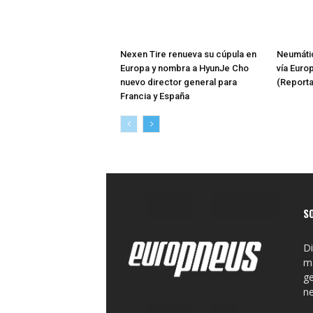
Nexen Tire renueva su cúpula en
Neumátic
Europa y nombra a HyunJe Cho
vía Euro
nuevo director general para
(Reporta
Francia y España
S
Di
ma
ge
n