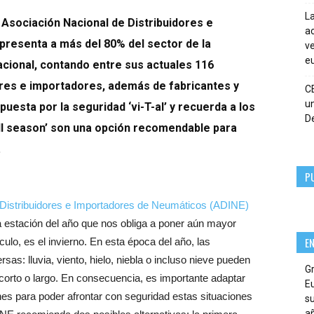
La
a Asociación Nacional de Distribuidores e
ac
resenta a más del 80% del sector de la
ve
eu
acional, contando entre sus actuales 116
res e importadores, además de fabricantes y
C
un
uesta por la seguridad ‘vi-T-al’ y recuerda a los
De
ll season’ son una opción recomendable para
.
P
 Distribuidores e Importadores de Neumáticos (ADINE)
 estación del año que nos obliga a poner aún mayor
E
ulo, es el invierno. En esta época del año, las
s: lluvia, viento, hielo, niebla o incluso nieve pueden
G
 corto o largo. En consecuencia, es importante adaptar
E
es para poder afrontar con seguridad estas situaciones
su
añ