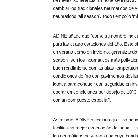
de menor adherencia. En este sentido ADIN
cambiar los tradicionales neumáticos de v
neumaticos ‘all season’, ‘todo tiempo’ o ‘mi
ADINE añade que “como su nombre indica,
para las cuatro estaciones del año. Esto si
en verano como en invierno, garantizando el
season” son los neumáticos más polivalen
buen rendimiento con las altas temperatu
condiciones de frío con pavimentos desliza
idónea para conducir con seguridad en in
operar en condiciones por debajo de 10ºC
con un compuesto especial”.
Asimismo, ADINE alecciona que “los neumá
facilita una mejor evacuación del agua – 
los neumáticos de verano que cuya banda 