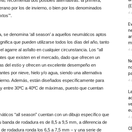
E recomienda dos posibles alternativas: la primera,
(E
erano por los de invierno, o bien por los denominados
4 
xtos'”.
E
ne
 se denomina ‘all season’ a aquellos neumáticos aptos
ar
gnifica que pueden utilizarse todos los días del año, tanto
m
4 
 agarre al asfalto en cualquier circunstancia. Los “all
tes que existen en el mercado, dado que ofrecen un
Ne
ras del estío y ofrecen un excelente desempeño en
n
ntes por nieve, hielo y/o agua, siendo una alternativa
pa
4 
vierno. Además, están diseñados específicamente para
 y entre 30ºC a 40ºC de máximas, puesto que cuentan
La
ac
ve
eu
ticos “all season” cuentan con un dibujo específico que
4 
su banda de rodadura es de 8,5 a 9,5 mm, a diferencia de
C
de rodadura ronda los 6,5 a 7,5 mm – y una serie de