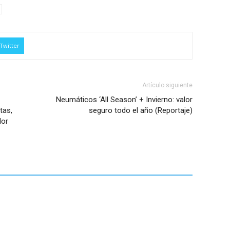
Twitter
Artículo siguiente
Neumáticos ‘All Season’ + Invierno: valor
tas,
seguro todo el año (Reportaje)
lor