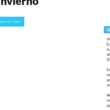
invierno”
artir en Twitter
E
G
E
su
añ
(E
E
ne
ar
m
Ne
n
pa