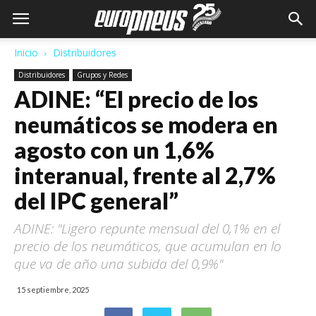
Inicio
Distribuidores
Distribuidores
Grupos y Redes
ADINE: “El precio de los
neumáticos se modera en
agosto con un 1,6%
interanual, frente al 2,7%
del IPC general”
ADINE: "Ligero repunte mensual del 0,1% en el
precio de los neumáticos, que acumulan en lo
que va de año una subida del 0,9%"
15 septiembre, 2025