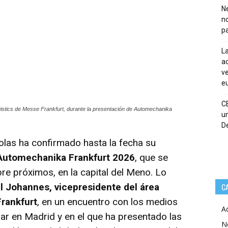
Ne
n
pa
La
ac
ve
eu
C
gistics de Messe Frankfurt, durante la presentación de Automechanika
un
De
las ha confirmado hasta la fecha su
Automechanika Frankfurt 2026
, que se
bre próximos, en la capital del Meno. Lo
l Johannes, vicepresidente del área
C
Frankfurt
, en un encuentro con los medios
A
gar en Madrid y en el que ha presentado las
N