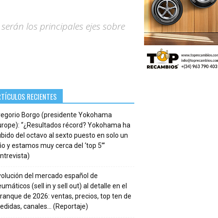
, serán los principales ejes sobre
RTÍCULOS RECIENTES
regorio Borgo (presidente Yokohama
urope): “¿Resultados récord? Yokohama ha
bido del octavo al sexto puesto en solo un
o y estamos muy cerca del ‘top 5’”
ntrevista)
volución del mercado español de
umáticos (sell in y sell out) al detalle en el
ranque de 2026: ventas, precios, top ten de
edidas, canales… (Reportaje)