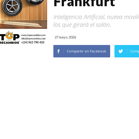
Frankfurt
Inteligencia Artificial, nueva movil
los que girará el salón.
27 mayo, 2026
Compartir en Facebook
Comp