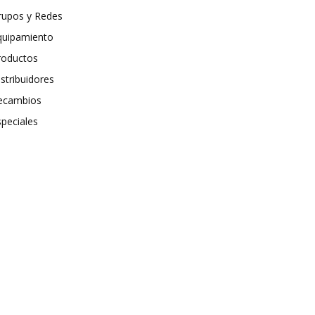
rupos y Redes
quipamiento
roductos
stribuidores
ecambios
speciales