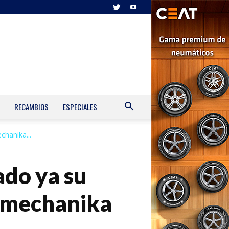
RECAMBIOS
ESPECIALES
hanika...
do ya su
omechanika