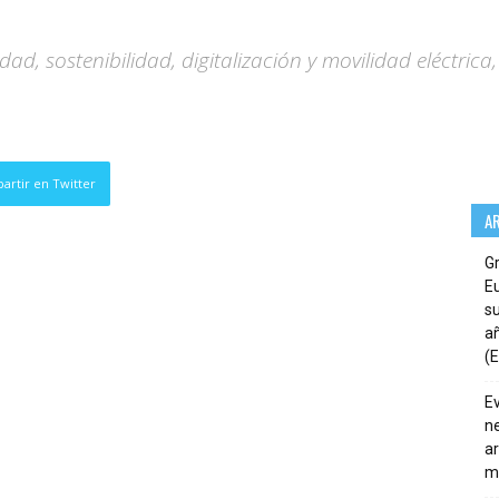
idad, sostenibilidad, digitalización y movilidad eléctrica
artir en Twitter
A
G
E
su
añ
(E
E
ne
ar
m