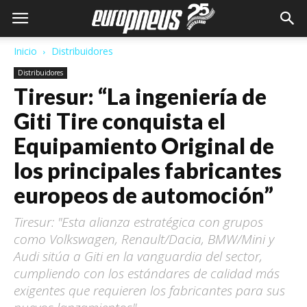
Inicio
Distribuidores
Distribuidores
Tiresur: “La ingeniería de
Giti Tire conquista el
Equipamiento Original de
los principales fabricantes
europeos de automoción”
Tiresur: "Esta alianza estratégica con grupos
como Volkswagen, Renault/Dacia, BMW/Mini y
Audi sitúa a Giti en la vanguardia del sector,
cumpliendo con los estándares de calidad más
exigentes que requieren los fabricantes para sus