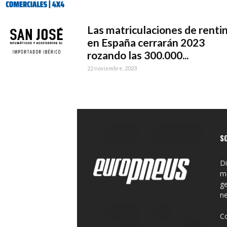
Las matriculaciones de renti
en España cerrarán 2023
rozando las 300.000...
22 noviembre, 2023
S
Di
ma
ge
n
C