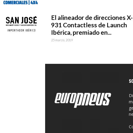
El alineador de direcciones X-
931 Contactless de Launch
Ibérica, premiado en...
25 marzo, 2019
S
Di
ma
ge
n
C