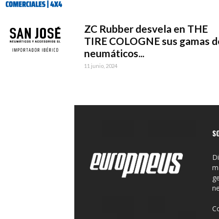
ZC Rubber desvela en THE
TIRE COLOGNE sus gamas d
neumáticos...
11 junio, 2024
S
Di
ma
ge
n
C