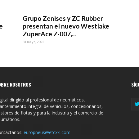
Grupo Zenises y ZC Rubber
e
presentan el nuevo Westlake
ZuperAce Z-007,...
31 mayo, 2022
OBRE NOSOTROS
SÍG
gital dirigido al profesional de neumáticos,
ntenimiento integral de vehículos, concesionarios,
stores de flotas y para la industria y el comercio de
eumáticos.
ontáctanos:
europneus@etcxxi.com