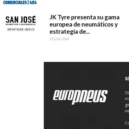
JK Tyre presenta su gama
europea de neumáticos y
estrategia de...
25 junio, 2026
S
Di
ma
ge
n
C