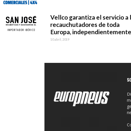
Vellco garantiza el servicio a 
recauchutadores de toda
Europa, independientemente.
10 abril, 2019
S
Di
ma
ge
n
C