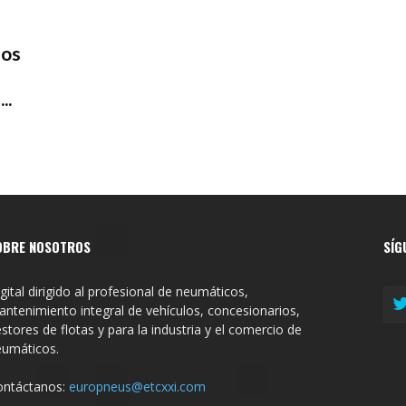
los
..
OBRE NOSOTROS
SÍG
gital dirigido al profesional de neumáticos,
ntenimiento integral de vehículos, concesionarios,
stores de flotas y para la industria y el comercio de
eumáticos.
ontáctanos:
europneus@etcxxi.com