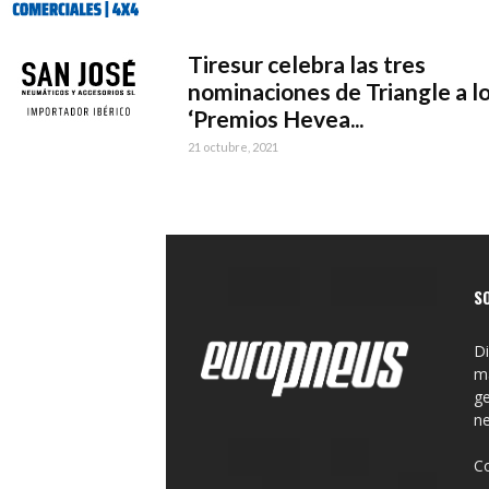
Tiresur celebra las tres
nominaciones de Triangle a l
‘Premios Hevea...
21 octubre, 2021
S
Di
ma
ge
n
C