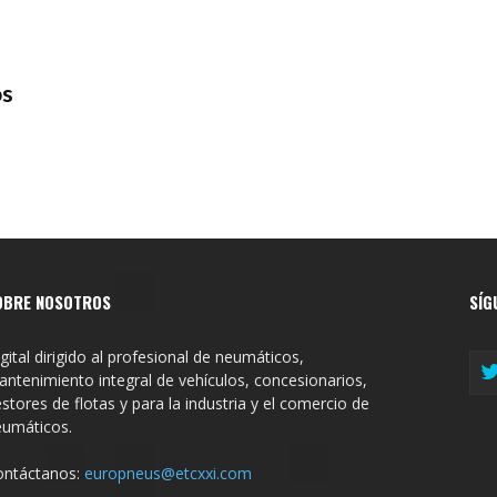
os
OBRE NOSOTROS
SÍG
gital dirigido al profesional de neumáticos,
ntenimiento integral de vehículos, concesionarios,
stores de flotas y para la industria y el comercio de
eumáticos.
ontáctanos:
europneus@etcxxi.com