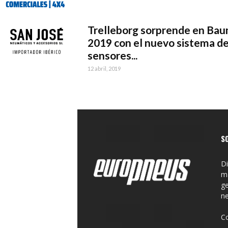
Trelleborg sorprende en Ba
2019 con el nuevo sistema d
sensores...
12 abril, 2019
S
Di
ma
ge
n
C