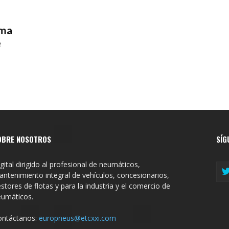
uma
e
OBRE NOSOTROS
SÍG
gital dirigido al profesional de neumáticos,
ntenimiento integral de vehículos, concesionarios,
stores de flotas y para la industria y el comercio de
eumáticos.
ontáctanos:
europneus@etcxxi.com