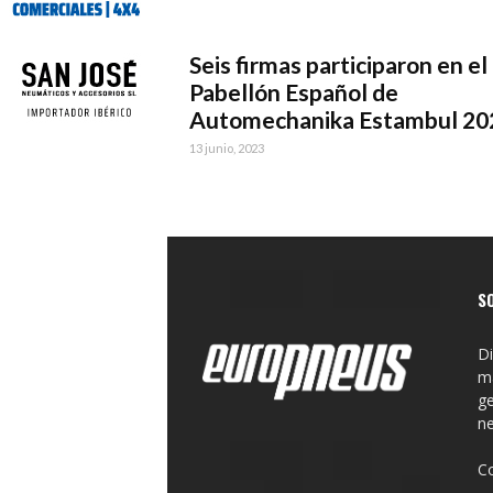
Seis firmas participaron en el
Pabellón Español de
Automechanika Estambul 20
13 junio, 2023
S
Di
ma
ge
n
C