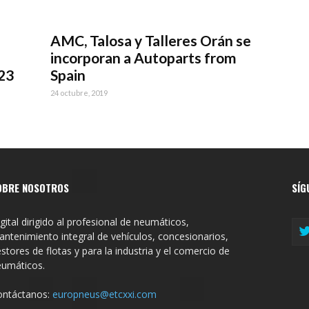
AMC, Talosa y Talleres Orán se
incorporan a Autoparts from
23
Spain
24 octubre, 2019
OBRE NOSOTROS
SÍG
gital dirigido al profesional de neumáticos,
ntenimiento integral de vehículos, concesionarios,
stores de flotas y para la industria y el comercio de
eumáticos.
ontáctanos:
europneus@etcxxi.com