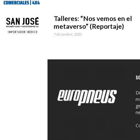
Talleres: “Nos vemos en el
metaverso” (Reportaje)
7 diciembre, 2023
S
Di
ma
ge
n
C